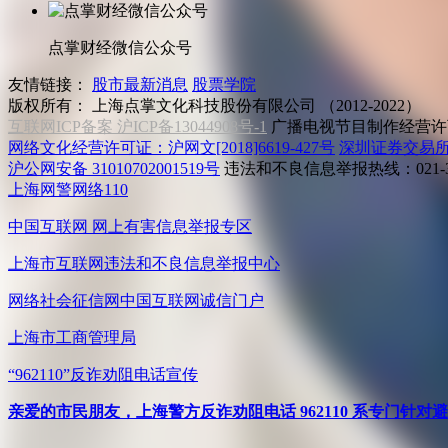
点掌财经微信公众号
友情链接：
股市最新消息
股票学院
版权所有：
上海点掌文化科技股份有限公司 （2012-2022）
互联网ICP备案 沪ICP备13044908号-1
广播电视节目制作经营许可
网络文化经营许可证：沪网文[2018]6619-427号
深圳证券交易
沪公网安备 31010702001519号
违法和不良信息举报热线：021-31
上海网警网络110
中国互联网
网上有害信息举报专区
上海市互联网
违法和不良信息举报中心
网络社会征信网
中国互联网诚信门户
上海市工商管理局
“962110”
反诈劝阻电话宣传
亲爱的市民朋友，上海警方反诈劝阻电话 962110 系专门