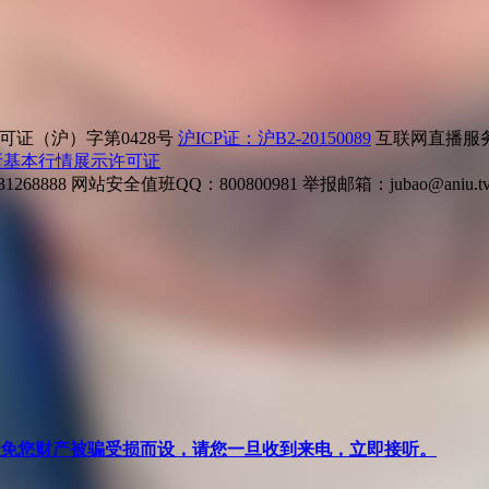
证（沪）字第0428号
沪ICP证：沪B2-20150089
互联网直播服务企
所基本行情展示许可证
268888
网站安全值班QQ：800800981
举报邮箱：
jubao@aniu.t
针对避免您财产被骗受损而设，请您一旦收到来电，立即接听。