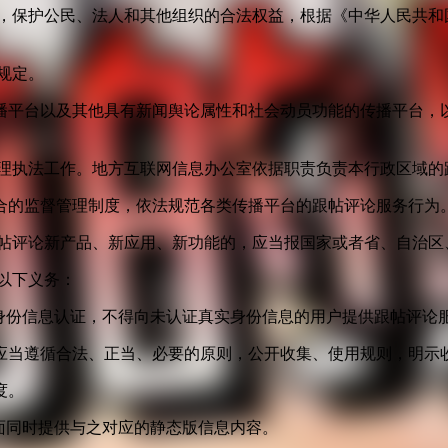
益，保护公民、法人和其他组织的合法权益，根据《中华人民共和
规定。
播平台以及其他具有新闻舆论属性和社会动员功能的传播平台，以
管理执法工作。地方互联网信息办公室依据职责负责本行政区域的
合的监督管理制度，依法规范各类传播平台的跟帖评论服务行为
跟帖评论新产品、新应用、新功能的，应当报国家或者省、自治区
以下义务：
身份信息认证，不得向未认证真实身份信息的用户提供跟帖评论
应当遵循合法、正当、必要的原则，公开收集、使用规则，明示
度。
面同时提供与之对应的静态版信息内容。