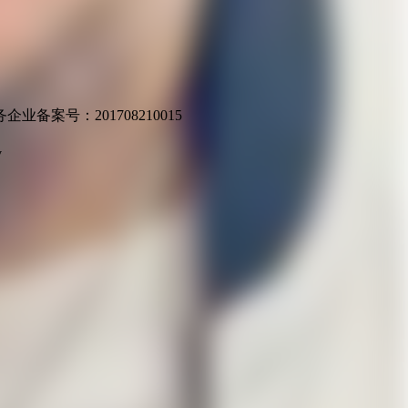
业备案号：201708210015
v