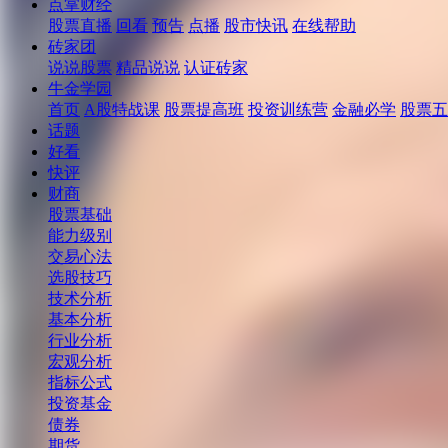
点掌财经
股票直播
回看
预告
点播
股市快讯
在线帮助
砖家团
说说股票
精品说说
认证砖家
牛金学园
首页
A股特战课
股票提高班
投资训练营
金融必学
股票五
话题
好看
快评
财商
股票基础
能力级别
交易心法
选股技巧
技术分析
基本分析
行业分析
宏观分析
指标公式
投资基金
债券
期货