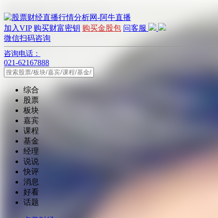
加入VIP
购买财富密钥
购买金股包
问客服
微信扫码咨询
咨询电话：
021-62167888
综合
股票
板块
嘉宾
课程
基金
经理
说说
快评
消息
好看
话题