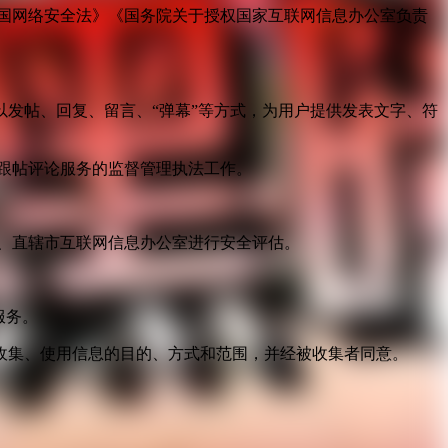
国网络安全法》《国务院关于授权国家互联网信息办公室负责
发帖、回复、留言、“弹幕”等方式，为用户提供发表文字、符
跟帖评论服务的监督管理执法工作。
。
、直辖市互联网信息办公室进行安全评估。
服务。
收集、使用信息的目的、方式和范围，并经被收集者同意。