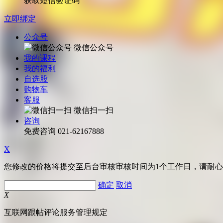
获取短信验证码
立即绑定
公众号
微信公众号
我的课程
我的福利
自选股
购物车
客服
微信扫一扫
咨询
免费咨询
021-62167888
X
您修改的价格将提交至后台审核审核时间为1个工作日，请耐
确定
取消
X
互联网跟帖评论服务管理规定