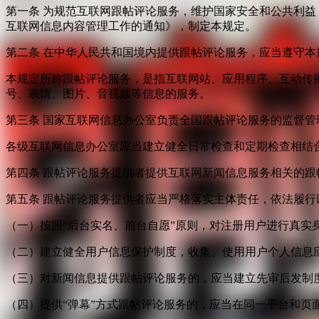
第一条 为规范互联网跟帖评论服务，维护国家安全和公共利
互联网信息内容管理工作的通知》，制定本规定。
第二条 在中华人民共和国境内提供跟帖评论服务，应当遵守本
本规定所称跟帖评论服务，是指互联网站、应用程序、互动传
号、表情、图片、音视频等信息的服务。
第三条 国家互联网信息办公室负责全国跟帖评论服务的监督
各级互联网信息办公室应当建立健全日常检查和定期检查相结
第四条 跟帖评论服务提供者提供互联网新闻信息服务相关的
第五条 跟帖评论服务提供者应当严格落实主体责任，依法履行
（一）按照“后台实名、前台自愿”原则，对注册用户进行真实
（二）建立健全用户信息保护制度，收集、使用用户个人信息
（三）对新闻信息提供跟帖评论服务的，应当建立先审后发制
（四）提供“弹幕”方式跟帖评论服务的，应当在同一平台和页