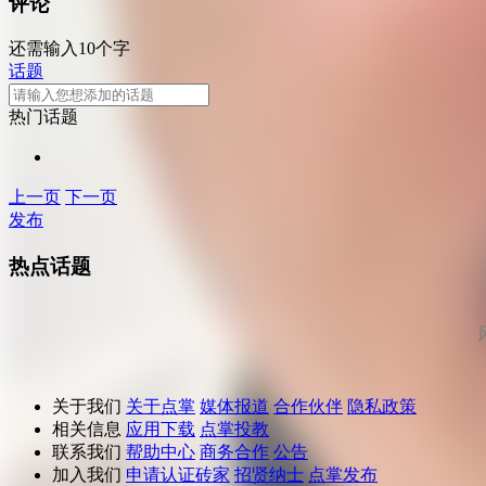
评论
还需输入10个字
话题
热门话题
上一页
下一页
发布
热点话题
关于我们
关于点掌
媒体报道
合作伙伴
隐私政策
相关信息
应用下载
点掌投教
联系我们
帮助中心
商务合作
公告
加入我们
申请认证砖家
招贤纳士
点掌发布