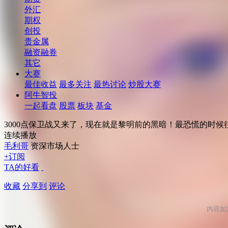
外汇
期权
创投
贵金属
融资融券
其它
大赛
最佳收益
最多关注
最热讨论
炒股大赛
阿牛智投
一起看盘
股票
板块
基金
3000点保卫战又来了，现在就是黎明前的黑暗！最恐慌的时
连续播放
毛利哥
资深市场人士
+订阅
TA的好看
收藏
分享到
评论
内容如