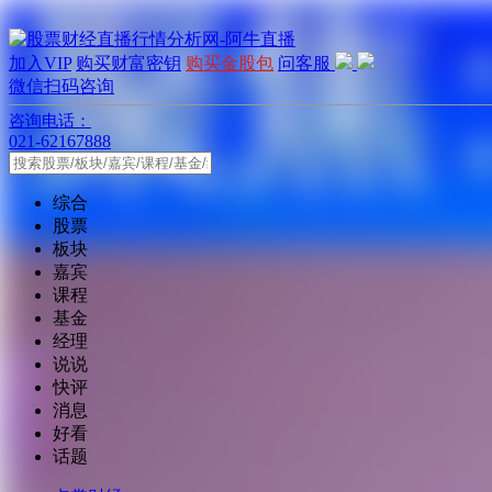
加入VIP
购买财富密钥
购买金股包
问客服
微信扫码咨询
咨询电话：
021-62167888
综合
股票
板块
嘉宾
课程
基金
经理
说说
快评
消息
好看
话题