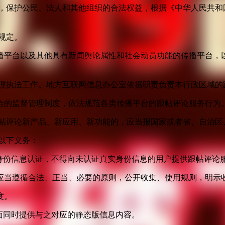
益，保护公民、法人和其他组织的合法权益，根据《中华人民共和
规定。
播平台以及其他具有新闻舆论属性和社会动员功能的传播平台，以
管理执法工作。地方互联网信息办公室依据职责负责本行政区域的
合的监督管理制度，依法规范各类传播平台的跟帖评论服务行为
跟帖评论新产品、新应用、新功能的，应当报国家或者省、自治区
以下义务：
身份信息认证，不得向未认证真实身份信息的用户提供跟帖评论
应当遵循合法、正当、必要的原则，公开收集、使用规则，明示
度。
面同时提供与之对应的静态版信息内容。