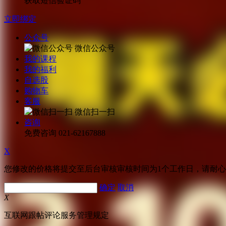
获取短信验证码
立即绑定
公众号
微信公众号
我的课程
我的福利
自选股
购物车
客服
微信扫一扫
咨询
免费咨询
021-62167888
X
您修改的价格将提交至后台审核审核时间为1个工作日，请耐
确定
取消
X
互联网跟帖评论服务管理规定