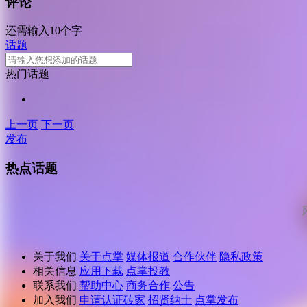
评论
还需输入10个字
话题
热门话题
上一页
下一页
发布
热点话题
关于我们
关于点掌
媒体报道
合作伙伴
隐私政策
相关信息
应用下载
点掌投教
联系我们
帮助中心
商务合作
公告
加入我们
申请认证砖家
招贤纳士
点掌发布