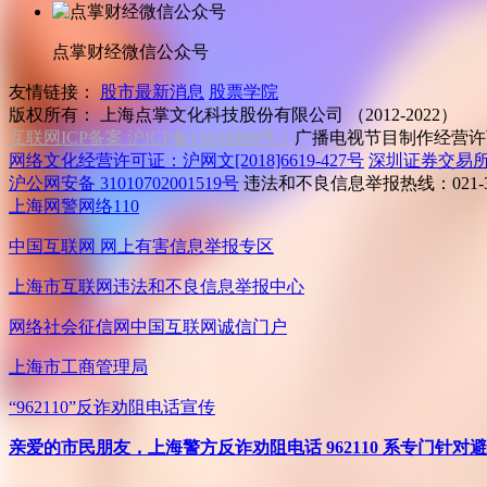
点掌财经微信公众号
友情链接：
股市最新消息
股票学院
版权所有：
上海点掌文化科技股份有限公司 （2012-2022）
互联网ICP备案 沪ICP备13044908号-1
广播电视节目制作经营许可
网络文化经营许可证：沪网文[2018]6619-427号
深圳证券交易
沪公网安备 31010702001519号
违法和不良信息举报热线：021-31
上海网警网络110
中国互联网
网上有害信息举报专区
上海市互联网
违法和不良信息举报中心
网络社会征信网
中国互联网诚信门户
上海市工商管理局
“962110”
反诈劝阻电话宣传
亲爱的市民朋友，上海警方反诈劝阻电话 962110 系专门