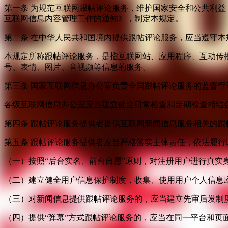
第一条 为规范互联网跟帖评论服务，维护国家安全和公共利
互联网信息内容管理工作的通知》，制定本规定。
第二条 在中华人民共和国境内提供跟帖评论服务，应当遵守本
本规定所称跟帖评论服务，是指互联网站、应用程序、互动传
号、表情、图片、音视频等信息的服务。
第三条 国家互联网信息办公室负责全国跟帖评论服务的监督
各级互联网信息办公室应当建立健全日常检查和定期检查相结
第四条 跟帖评论服务提供者提供互联网新闻信息服务相关的
第五条 跟帖评论服务提供者应当严格落实主体责任，依法履行
（一）按照“后台实名、前台自愿”原则，对注册用户进行真实
（二）建立健全用户信息保护制度，收集、使用用户个人信息
（三）对新闻信息提供跟帖评论服务的，应当建立先审后发制
（四）提供“弹幕”方式跟帖评论服务的，应当在同一平台和页