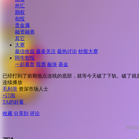
外汇
期权
创投
贵金属
融资融券
其它
大赛
最佳收益
最多关注
最热讨论
炒股大赛
阿牛智投
一起看盘
股票
板块
基金
已经打到了前期低点连线的底部，就等今天破了下轨。破了就
连续播放
毛利哥
资深市场人士
+订阅
TA的好看
收藏
分享到
评论
内容如