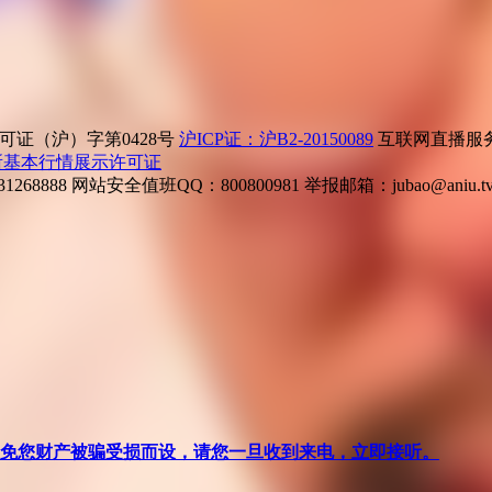
证（沪）字第0428号
沪ICP证：沪B2-20150089
互联网直播服务企
所基本行情展示许可证
268888
网站安全值班QQ：800800981
举报邮箱：
jubao@aniu.t
针对避免您财产被骗受损而设，请您一旦收到来电，立即接听。