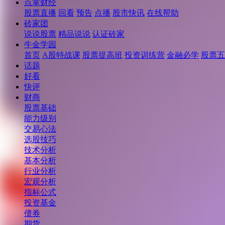
点掌财经
股票直播
回看
预告
点播
股市快讯
在线帮助
砖家团
说说股票
精品说说
认证砖家
牛金学园
首页
A股特战课
股票提高班
投资训练营
金融必学
股票五
话题
好看
快评
财商
股票基础
能力级别
交易心法
选股技巧
技术分析
基本分析
行业分析
宏观分析
指标公式
投资基金
债券
期货