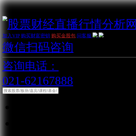
加入VIP
购买财富密钥
购买金股包
问客服
微信扫码咨询
咨询电话：
021-62167888
综合
股票