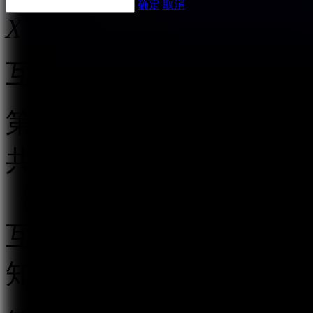
确定
取消
X
互联网跟帖评论服务管理
第一条 为规范互联网跟
共利益，保护公民、法人
《中华人民共和国网络安
互联网信息办公室负责互
知》，制定本规定。