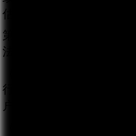
估。
第五条 跟帖评论服务提
法履行以下义务：
（一）按照“后台实名、
行真实身份信息认证，不
户提供跟帖评论服务。
（二）建立健全用户信息