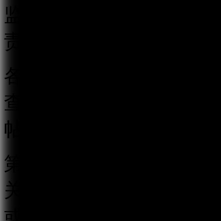
监督管理执法工作。地方
责本行政区域的跟帖评论
各级互联网信息办公室应
查相结合的监督管理制度
帖评论服务行为。
第四条 跟帖评论服务提
关的跟帖评论新产品、新
或者省、自治区、直辖市