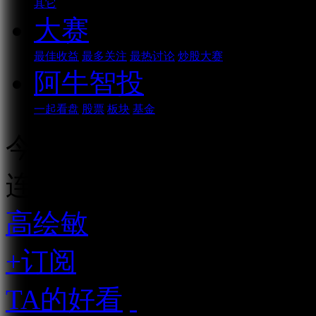
其它
大赛
最佳收益
最多关注
最热讨论
炒股大赛
阿牛智投
一起看盘
股票
板块
基金
今年炒业绩么？都是资金
连续播放
高绘敏
资深市场人士
+订阅
TA的好看