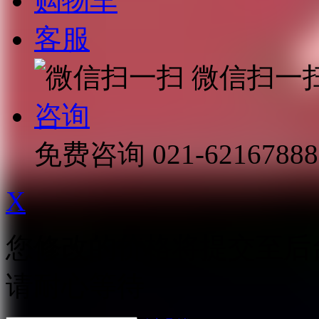
购物车
客服
微信扫一
咨询
免费咨询
021-62167888
X
您修改的价格将提交至后
请耐心等待