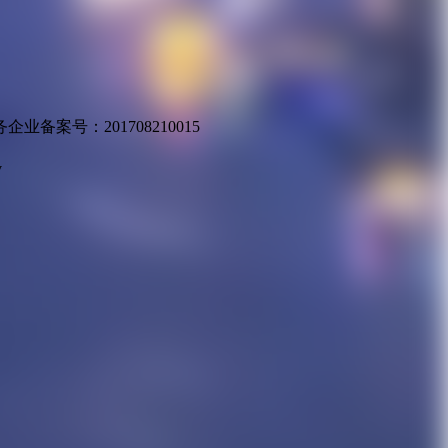
业备案号：201708210015
v