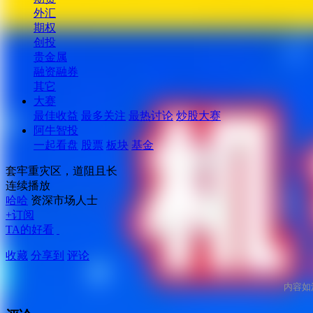
外汇
期权
创投
贵金属
融资融券
其它
大赛
最佳收益
最多关注
最热讨论
炒股大赛
阿牛智投
一起看盘
股票
板块
基金
套牢重灾区，道阻且长
连续播放
哈哈
资深市场人士
+订阅
TA的好看
收藏
分享到
评论
内容如