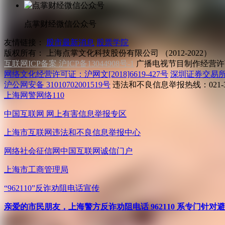
点掌财经微信公众号
友情链接：
股市最新消息
股票学院
版权所有：
上海点掌文化科技股份有限公司 （2012-2022）
互联网ICP备案 沪ICP备13044908号-1
广播电视节目制作经营许可
网络文化经营许可证：沪网文[2018]6619-427号
深圳证券交易
沪公网安备 31010702001519号
违法和不良信息举报热线：021-31
上海网警网络110
中国互联网
网上有害信息举报专区
上海市互联网
违法和不良信息举报中心
网络社会征信网
中国互联网诚信门户
上海市工商管理局
“962110”
反诈劝阻电话宣传
亲爱的市民朋友，上海警方反诈劝阻电话 962110 系专门