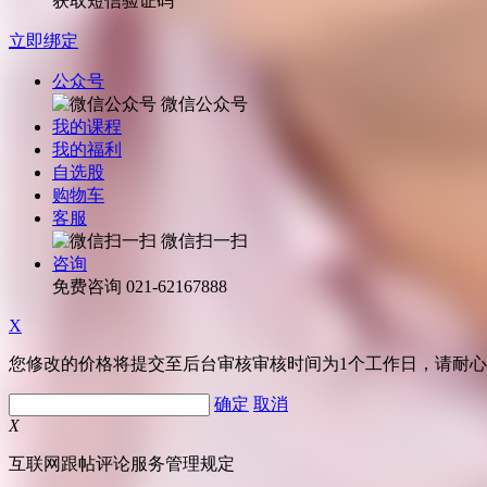
获取短信验证码
立即绑定
公众号
微信公众号
我的课程
我的福利
自选股
购物车
客服
微信扫一扫
咨询
免费咨询
021-62167888
X
您修改的价格将提交至后台审核审核时间为1个工作日，请耐
确定
取消
X
互联网跟帖评论服务管理规定