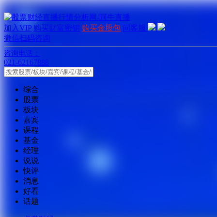
加入VIP
购买财富密钥
购买金股包
问客服
微信扫码咨询
咨询电话：
021-62167888
综合
股票
板块
嘉宾
课程
基金
经理
说说
快评
消息
好看
话题