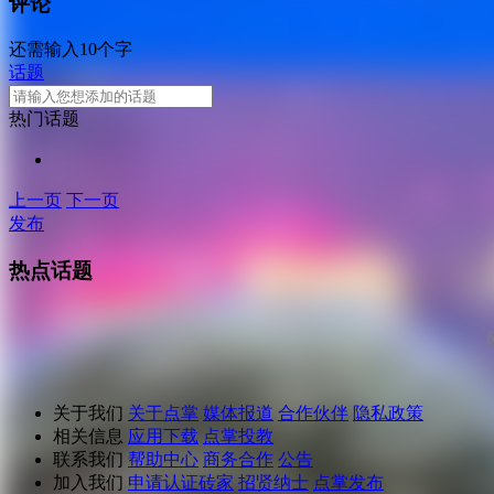
评论
还需输入10个字
话题
热门话题
上一页
下一页
发布
热点话题
关于我们
关于点掌
媒体报道
合作伙伴
隐私政策
相关信息
应用下载
点掌投教
联系我们
帮助中心
商务合作
公告
加入我们
申请认证砖家
招贤纳士
点掌发布