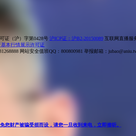
证（沪）字第0428号
沪ICP证：沪B2-20150089
互联网直播服务企
所基本行情展示许可证
268888
网站安全值班QQ：800800981
举报邮箱：
jubao@aniu.t
针对避免您财产被骗受损而设，请您一旦收到来电，立即接听。