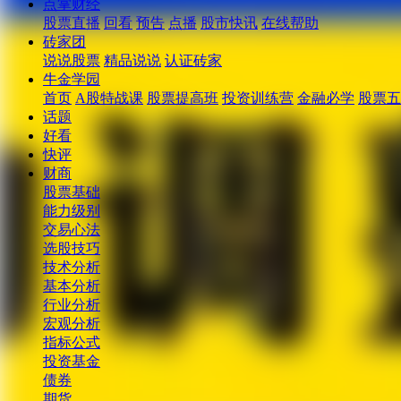
点掌财经
股票直播
回看
预告
点播
股市快讯
在线帮助
砖家团
说说股票
精品说说
认证砖家
牛金学园
首页
A股特战课
股票提高班
投资训练营
金融必学
股票五
话题
好看
快评
财商
股票基础
能力级别
交易心法
选股技巧
技术分析
基本分析
行业分析
宏观分析
指标公式
投资基金
债券
期货