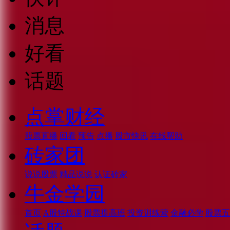
消息
好看
话题
点掌财经
股票直播
回看
预告
点播
股市快讯
在线帮助
砖家团
说说股票
精品说说
认证砖家
牛金学园
首页
A股特战课
股票提高班
投资训练营
金融必学
股票五