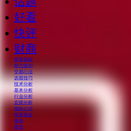
话题
好看
快评
财商
股票基础
能力级别
交易心法
选股技巧
技术分析
基本分析
行业分析
宏观分析
指标公式
投资基金
债券
期货