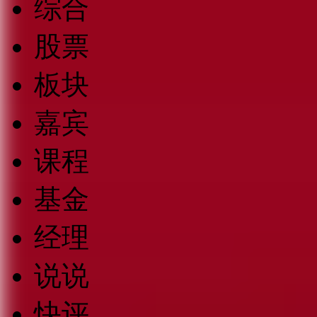
综合
股票
板块
嘉宾
课程
基金
经理
说说
快评