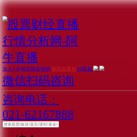
加入VIP
购买财富密钥
购买金股包
问客服
微信扫码咨询
咨询电话：
021-62167888