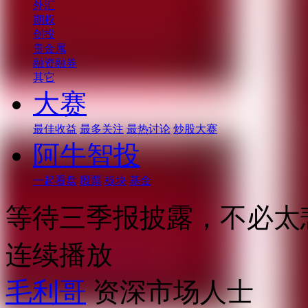
外汇
期权
创投
贵金属
融资融券
其它
大赛
最佳收益
最多关注
最热讨论
炒股大赛
阿牛智投
一起看盘
股票
板块
基金
等待三季报披露，不必太
连续播放
毛利哥
资深市场人士