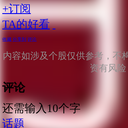
+订阅
TA的好看
收藏
分享到
评论
内容如涉及个股仅供参考，不
资有风险
评论
还需输入10个字
话题