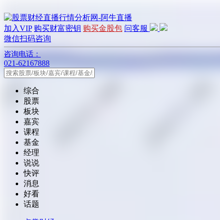
加入VIP
购买财富密钥
购买金股包
问客服
微信扫码咨询
咨询电话：
021-62167888
综合
股票
板块
嘉宾
课程
基金
经理
说说
快评
消息
好看
话题