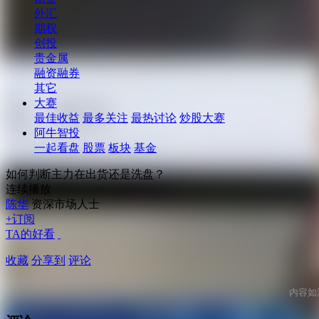
外汇
期权
创投
贵金属
融资融券
其它
大赛
最佳收益
最多关注
最热讨论
炒股大赛
阿牛智投
一起看盘
股票
板块
基金
如何判断主力在出货还是洗盘？
连续播放
陈华
资深市场人士
+订阅
TA的好看
收藏
分享到
评论
内容如