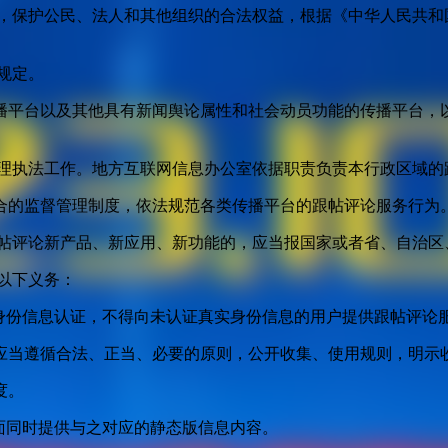
益，保护公民、法人和其他组织的合法权益，根据《中华人民共和
规定。
播平台以及其他具有新闻舆论属性和社会动员功能的传播平台，以
管理执法工作。地方互联网信息办公室依据职责负责本行政区域的
合的监督管理制度，依法规范各类传播平台的跟帖评论服务行为
跟帖评论新产品、新应用、新功能的，应当报国家或者省、自治区
以下义务：
身份信息认证，不得向未认证真实身份信息的用户提供跟帖评论
应当遵循合法、正当、必要的原则，公开收集、使用规则，明示
度。
面同时提供与之对应的静态版信息内容。