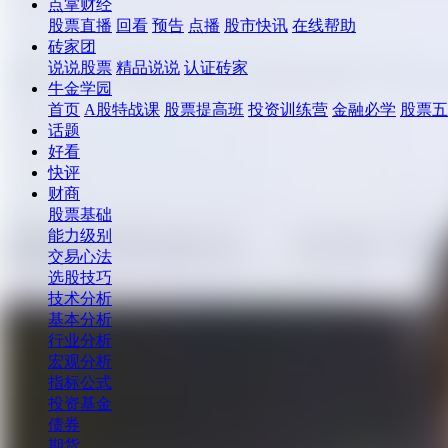
点掌财经
股票直播
回看
预告
点播
股市快讯
在线帮助
砖家团
说说股票
精品说说
认证砖家
牛金学园
首页
A股特战课
股票提高班
投资训练营
金融必学
股票五
话题
好看
快评
财商
股票基础
能力级别
交易心法
选股技巧
技术分析
基本分析
行业分析
宏观分析
指标公式
投资基金
债券
期货