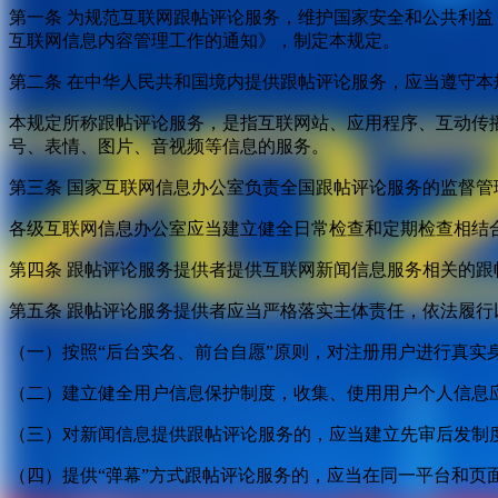
第一条 为规范互联网跟帖评论服务，维护国家安全和公共利
互联网信息内容管理工作的通知》，制定本规定。
第二条 在中华人民共和国境内提供跟帖评论服务，应当遵守本
本规定所称跟帖评论服务，是指互联网站、应用程序、互动传
号、表情、图片、音视频等信息的服务。
第三条 国家互联网信息办公室负责全国跟帖评论服务的监督
各级互联网信息办公室应当建立健全日常检查和定期检查相结
第四条 跟帖评论服务提供者提供互联网新闻信息服务相关的
第五条 跟帖评论服务提供者应当严格落实主体责任，依法履行
（一）按照“后台实名、前台自愿”原则，对注册用户进行真实
（二）建立健全用户信息保护制度，收集、使用用户个人信息
（三）对新闻信息提供跟帖评论服务的，应当建立先审后发制
（四）提供“弹幕”方式跟帖评论服务的，应当在同一平台和页