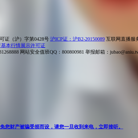
证（沪）字第0428号
沪ICP证：沪B2-20150089
互联网直播服务企
所基本行情展示许可证
268888
网站安全值班QQ：800800981
举报邮箱：
jubao@aniu.t
针对避免您财产被骗受损而设，请您一旦收到来电，立即接听。