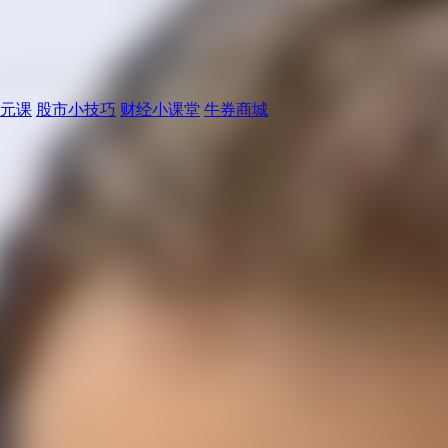
元课
股市小技巧
财经小课堂
牛券商城