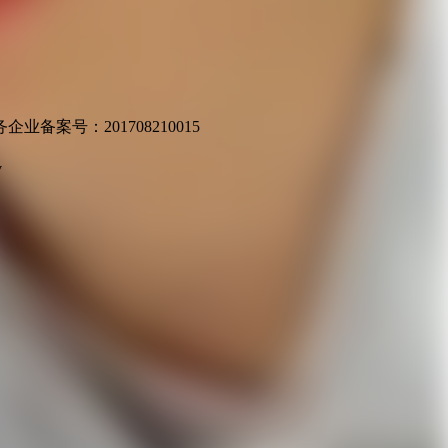
业备案号：201708210015
v