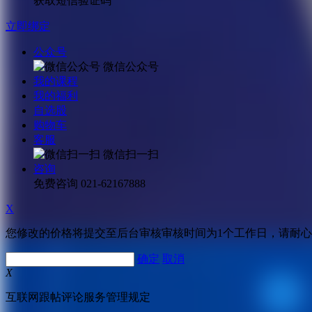
获取短信验证码
立即绑定
公众号
微信公众号
我的课程
我的福利
自选股
购物车
客服
微信扫一扫
咨询
免费咨询
021-62167888
X
您修改的价格将提交至后台审核审核时间为1个工作日，请耐
确定
取消
X
互联网跟帖评论服务管理规定