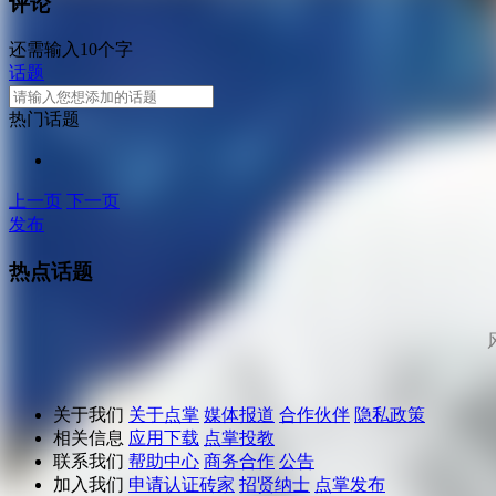
评论
还需输入10个字
话题
热门话题
上一页
下一页
发布
热点话题
关于我们
关于点掌
媒体报道
合作伙伴
隐私政策
相关信息
应用下载
点掌投教
联系我们
帮助中心
商务合作
公告
加入我们
申请认证砖家
招贤纳士
点掌发布