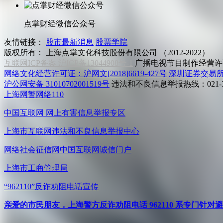
点掌财经微信公众号
友情链接：
股市最新消息
股票学院
版权所有：
上海点掌文化科技股份有限公司 （2012-2022）
互联网ICP备案 沪ICP备13044908号-1
广播电视节目制作经营许可
网络文化经营许可证：沪网文[2018]6619-427号
深圳证券交易
沪公网安备 31010702001519号
违法和不良信息举报热线：021-31
上海网警网络110
中国互联网
网上有害信息举报专区
上海市互联网
违法和不良信息举报中心
网络社会征信网
中国互联网诚信门户
上海市工商管理局
“962110”
反诈劝阻电话宣传
亲爱的市民朋友，上海警方反诈劝阻电话 962110 系专门