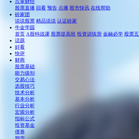
点掌财经
股票直播
回看
预告
点播
股市快讯
在线帮助
砖家团
说说股票
精品说说
认证砖家
牛金学园
首页
A股特战课
股票提高班
投资训练营
金融必学
股票五
话题
好看
快评
财商
股票基础
能力级别
交易心法
选股技巧
技术分析
基本分析
行业分析
宏观分析
指标公式
投资基金
债券
期货