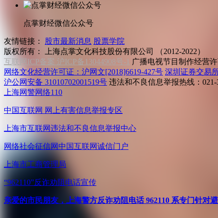
点掌财经微信公众号
友情链接：
股市最新消息
股票学院
版权所有：
上海点掌文化科技股份有限公司 （2012-2022）
互联网ICP备案 沪ICP备13044908号-1
广播电视节目制作经营许可
网络文化经营许可证：沪网文[2018]6619-427号
深圳证券交易
沪公网安备 31010702001519号
违法和不良信息举报热线：021-31
上海网警网络110
中国互联网
网上有害信息举报专区
上海市互联网
违法和不良信息举报中心
网络社会征信网
中国互联网诚信门户
上海市工商管理局
“962110”
反诈劝阻电话宣传
亲爱的市民朋友，上海警方反诈劝阻电话 962110 系专门