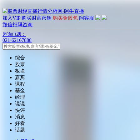
加入VIP
购买财富密钥
购买金股包
问客服
微信扫码咨询
咨询电话：
021-62167888
综合
股票
板块
嘉宾
课程
基金
经理
说说
快评
消息
好看
话题