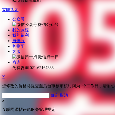
获取短信验证码
立即绑定
公众号
微信公众号
我的课程
我的福利
自选股
购物车
客服
微信扫一扫
咨询
免费咨询
021-62167888
X
您修改的价格将提交至后台审核审核时间为1个工作日，请耐
确定
取消
X
互联网跟帖评论服务管理规定