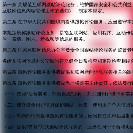
第一条 为规范互联网跟帖评论服务，维护国家安全和公共利
互联网信息内容管理工作的通知》，制定本规定。
第二条 在中华人民共和国境内提供跟帖评论服务，应当遵守本
本规定所称跟帖评论服务，是指互联网站、应用程序、互动传
号、表情、图片、音视频等信息的服务。
第三条 国家互联网信息办公室负责全国跟帖评论服务的监督
各级互联网信息办公室应当建立健全日常检查和定期检查相结
第四条 跟帖评论服务提供者提供互联网新闻信息服务相关的
第五条 跟帖评论服务提供者应当严格落实主体责任，依法履行
（一）按照“后台实名、前台自愿”原则，对注册用户进行真实
（二）建立健全用户信息保护制度，收集、使用用户个人信息
（三）对新闻信息提供跟帖评论服务的，应当建立先审后发制
（四）提供“弹幕”方式跟帖评论服务的，应当在同一平台和页