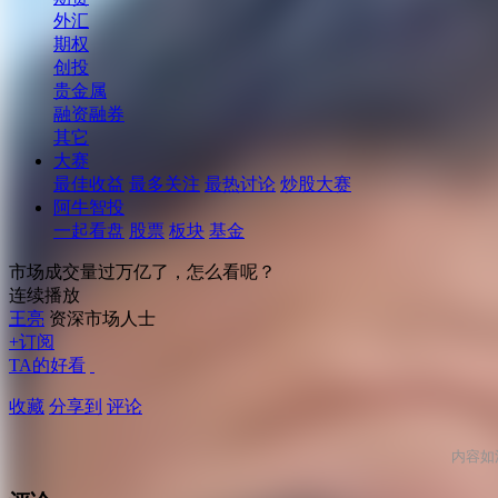
外汇
期权
创投
贵金属
融资融券
其它
大赛
最佳收益
最多关注
最热讨论
炒股大赛
阿牛智投
一起看盘
股票
板块
基金
市场成交量过万亿了，怎么看呢？
连续播放
王亮
资深市场人士
+订阅
TA的好看
收藏
分享到
评论
内容如