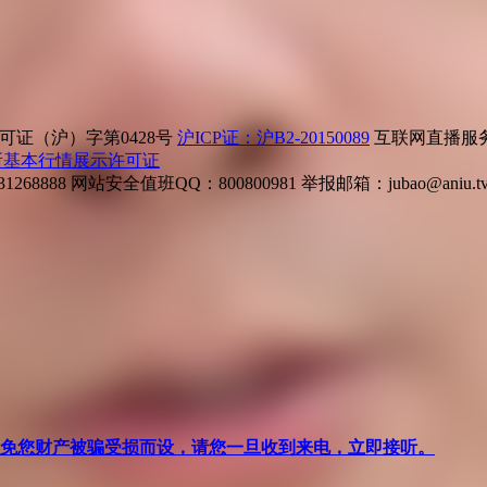
证（沪）字第0428号
沪ICP证：沪B2-20150089
互联网直播服务企
所基本行情展示许可证
268888
网站安全值班QQ：800800981
举报邮箱：
jubao@aniu.t
针对避免您财产被骗受损而设，请您一旦收到来电，立即接听。