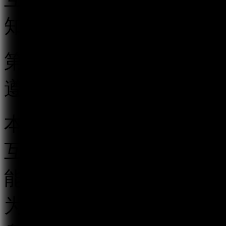
知》，制定本规定。
第二条 在中华人民共和
遵守本规定。
本规定所称跟帖评论服务
互动传播平台以及其他具
能的传播平台，以发帖、
为用户提供发表文字、符