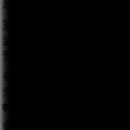
息的服务。
第三条 国家互联网信息
监督管理执法工作。地方
责本行政区域的跟帖评论
各级互联网信息办公室应
查相结合的监督管理制度
帖评论服务行为。
第四条 跟帖评论服务提