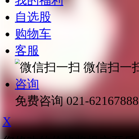
我的福利
自选股
购物车
客服
微信扫一
咨询
免费咨询
021-62167888
X