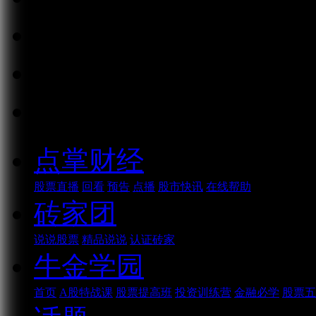
消息
好看
话题
点掌财经
股票直播
回看
预告
点播
股市快讯
在线帮助
砖家团
说说股票
精品说说
认证砖家
牛金学园
首页
A股特战课
股票提高班
投资训练营
金融必学
股票五