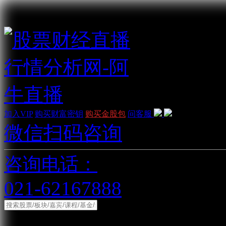
加入VIP
购买财富密钥
购买金股包
问客服
微信扫码咨询
咨询电话：
021-62167888