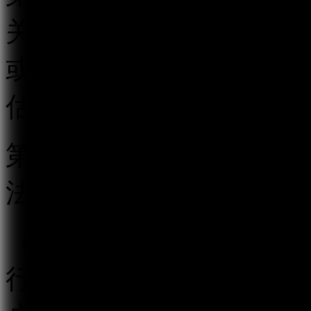
关的跟帖评论新产品、新
或者省、自治区、直辖市
估。
第五条 跟帖评论服务提
法履行以下义务：
（一）按照“后台实名、
行真实身份信息认证，不