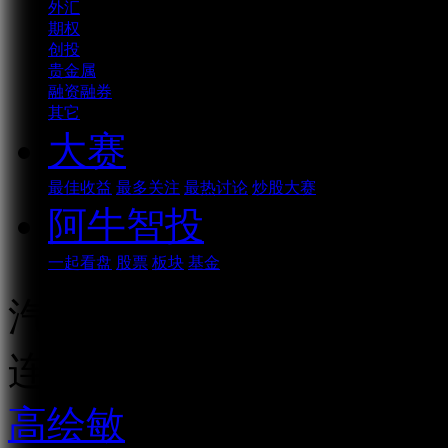
外汇
期权
创投
贵金属
融资融券
其它
大赛
最佳收益
最多关注
最热讨论
炒股大赛
阿牛智投
一起看盘
股票
板块
基金
汽车线值得期待！
连续播放
高绘敏
资深市场人士