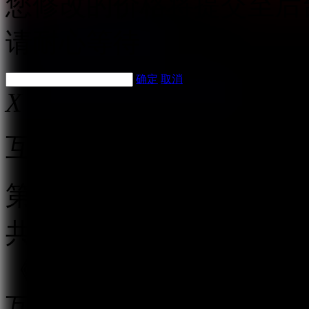
您修改的价格将提交至后
请耐心等待
确定
取消
X
互联网跟帖评论服务管理
第一条 为规范互联网跟
共利益，保护公民、法人
《中华人民共和国网络安
互联网信息办公室负责互