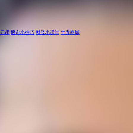
元课
股市小技巧
财经小课堂
牛券商城