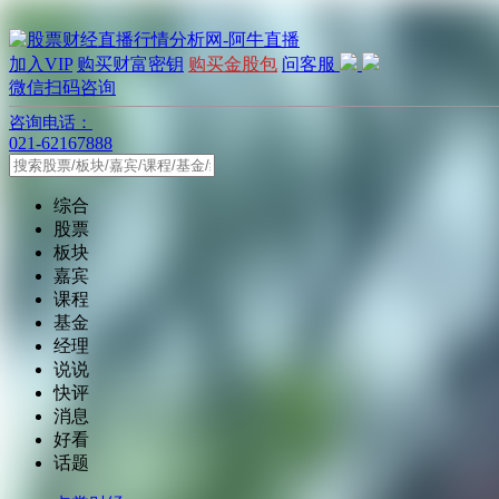
加入VIP
购买财富密钥
购买金股包
问客服
微信扫码咨询
咨询电话：
021-62167888
综合
股票
板块
嘉宾
课程
基金
经理
说说
快评
消息
好看
话题