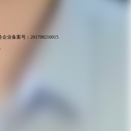
业备案号：201708210015
v