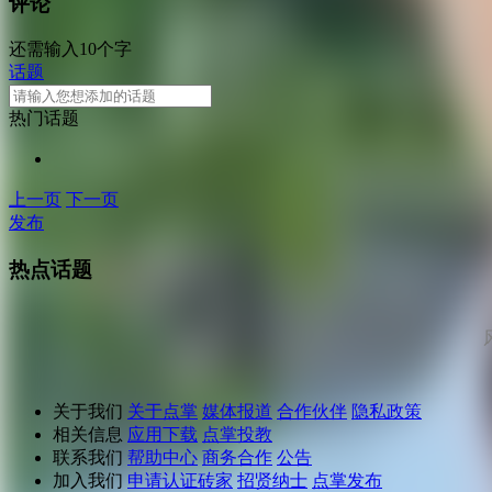
评论
还需输入10个字
话题
热门话题
上一页
下一页
发布
热点话题
关于我们
关于点掌
媒体报道
合作伙伴
隐私政策
相关信息
应用下载
点掌投教
联系我们
帮助中心
商务合作
公告
加入我们
申请认证砖家
招贤纳士
点掌发布