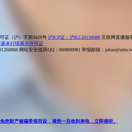
证（沪）字第0428号
沪ICP证：沪B2-20150089
互联网直播服务企
所基本行情展示许可证
268888
网站安全值班QQ：800800981
举报邮箱：
jubao@aniu.t
针对避免您财产被骗受损而设，请您一旦收到来电，立即接听。