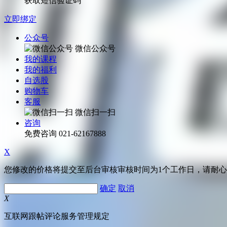
获取短信验证码
立即绑定
公众号
微信公众号
我的课程
我的福利
自选股
购物车
客服
微信扫一扫
咨询
免费咨询
021-62167888
X
您修改的价格将提交至后台审核审核时间为1个工作日，请耐
确定
取消
X
互联网跟帖评论服务管理规定