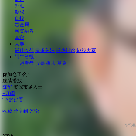
外汇
期权
创投
贵金属
融资融券
其它
大赛
最佳收益
最多关注
最热讨论
炒股大赛
阿牛智投
一起看盘
股票
板块
基金
你加仓了么？
连续播放
陈华
资深市场人士
+订阅
TA的好看
收藏
分享到
评论
内容如