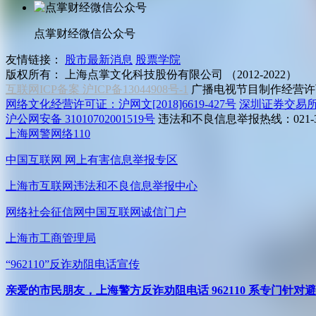
点掌财经微信公众号
友情链接：
股市最新消息
股票学院
版权所有：
上海点掌文化科技股份有限公司 （2012-2022）
互联网ICP备案 沪ICP备13044908号-1
广播电视节目制作经营许可
网络文化经营许可证：沪网文[2018]6619-427号
深圳证券交易
沪公网安备 31010702001519号
违法和不良信息举报热线：021-31
上海网警网络110
中国互联网
网上有害信息举报专区
上海市互联网
违法和不良信息举报中心
网络社会征信网
中国互联网诚信门户
上海市工商管理局
“962110”
反诈劝阻电话宣传
亲爱的市民朋友，上海警方反诈劝阻电话 962110 系专门