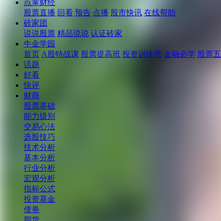
点掌财经
股票直播
回看
预告
点播
股市快讯
在线帮助
砖家团
说说股票
精品说说
认证砖家
牛金学园
首页
A股特战课
股票提高班
投资训练营
金融必学
股票五
话题
好看
快评
财商
股票基础
能力级别
交易心法
选股技巧
技术分析
基本分析
行业分析
宏观分析
指标公式
投资基金
债券
期货