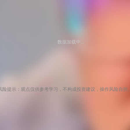
数据加载中...
风险提示：观点仅供参考学习，不构成投资建议，操作风险自担