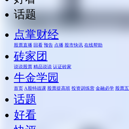
话题
点掌财经
股票直播
回看
预告
点播
股市快讯
在线帮助
砖家团
说说股票
精品说说
认证砖家
牛金学园
首页
A股特战课
股票提高班
投资训练营
金融必学
股票五
话题
好看