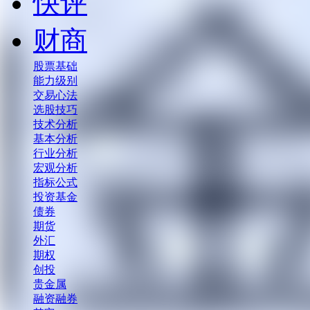
快评
财商
股票基础
能力级别
交易心法
选股技巧
技术分析
基本分析
行业分析
宏观分析
指标公式
投资基金
债券
期货
外汇
期权
创投
贵金属
融资融券