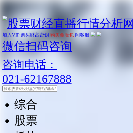
加入VIP
购买财富密钥
购买金股包
问客服
微信扫码咨询
咨询电话：
021-62167888
综合
股票