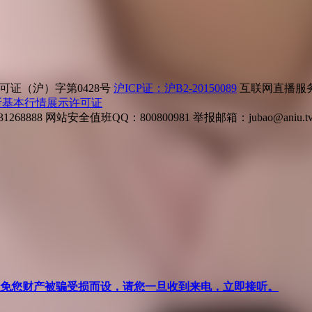
证（沪）字第0428号
沪ICP证：沪B2-20150089
互联网直播服务企
所基本行情展示许可证
268888
网站安全值班QQ：800800981
举报邮箱：
jubao@aniu.t
针对避免您财产被骗受损而设，请您一旦收到来电，立即接听。