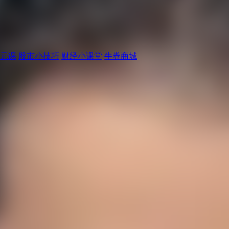
元课
股市小技巧
财经小课堂
牛券商城