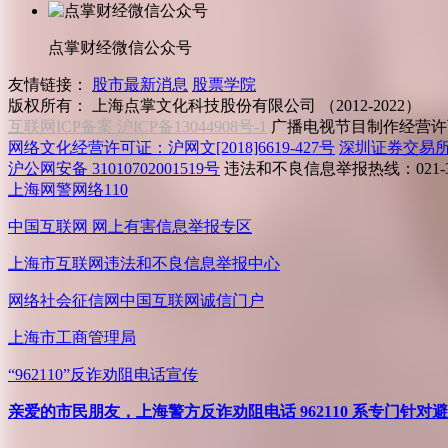
点掌财经微信公众号
友情链接：
股市最新消息
股票学院
版权所有：
上海点掌文化科技股份有限公司 （2012-2022）
互联网ICP备案 沪ICP备13044908号-1
广播电视节目制作经营许可
网络文化经营许可证：沪网文[2018]6619-427号
深圳证券交易
沪公网安备 31010702001519号
违法和不良信息举报热线：021-31
上海网警网络110
中国互联网
网上有害信息举报专区
上海市互联网
违法和不良信息举报中心
网络社会征信网
中国互联网诚信门户
上海市工商管理局
“962110”
反诈劝阻电话宣传
亲爱的市民朋友，上海警方反诈劝阻电话 962110 系专门