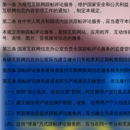
第一条 为规范互联网跟帖评论服务，维护国家安全和公共利
互联网信息内容管理工作的通知》，制定本规定。
第二条 在中华人民共和国境内提供跟帖评论服务，应当遵守本
本规定所称跟帖评论服务，是指互联网站、应用程序、互动传
号、表情、图片、音视频等信息的服务。
第三条 国家互联网信息办公室负责全国跟帖评论服务的监督
各级互联网信息办公室应当建立健全日常检查和定期检查相结
第四条 跟帖评论服务提供者提供互联网新闻信息服务相关的
第五条 跟帖评论服务提供者应当严格落实主体责任，依法履行
（一）按照“后台实名、前台自愿”原则，对注册用户进行真实
（二）建立健全用户信息保护制度，收集、使用用户个人信息
（三）对新闻信息提供跟帖评论服务的，应当建立先审后发制
（四）提供“弹幕”方式跟帖评论服务的，应当在同一平台和页