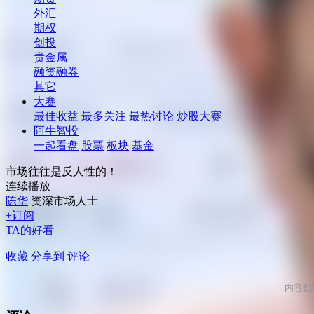
外汇
期权
创投
贵金属
融资融券
其它
大赛
最佳收益
最多关注
最热讨论
炒股大赛
阿牛智投
一起看盘
股票
板块
基金
市场往往是反人性的！
连续播放
陈华
资深市场人士
+订阅
TA的好看
收藏
分享到
评论
内容如