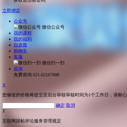
获取短信验证码
立即绑定
公众号
微信公众号
我的课程
我的福利
自选股
购物车
客服
微信扫一扫
咨询
免费咨询
021-62167888
X
您修改的价格将提交至后台审核审核时间为1个工作日，请耐
确定
取消
X
互联网跟帖评论服务管理规定