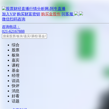
加入VIP
购买财富密钥
购买金股包
问客服
微信扫码咨询
咨询电话：
021-62167888
综合
股票
板块
嘉宾
课程
基金
经理
说说
快评
消息
好看
话题