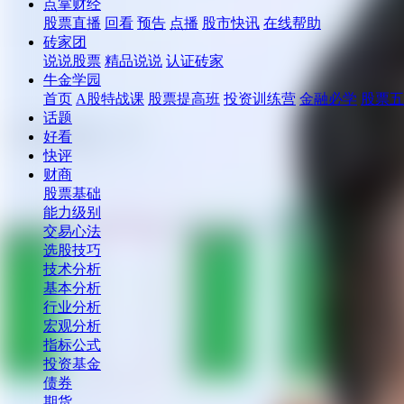
点掌财经
股票直播
回看
预告
点播
股市快讯
在线帮助
砖家团
说说股票
精品说说
认证砖家
牛金学园
首页
A股特战课
股票提高班
投资训练营
金融必学
股票五
话题
好看
快评
财商
股票基础
能力级别
交易心法
选股技巧
技术分析
基本分析
行业分析
宏观分析
指标公式
投资基金
债券
期货