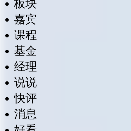
板块
嘉宾
课程
基金
经理
说说
快评
消息
好看