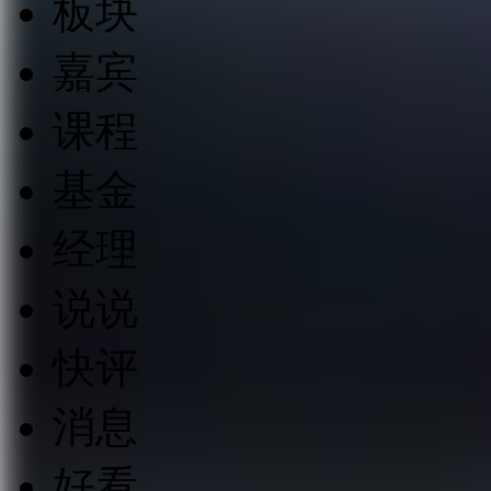
板块
嘉宾
课程
基金
经理
说说
快评
消息
好看