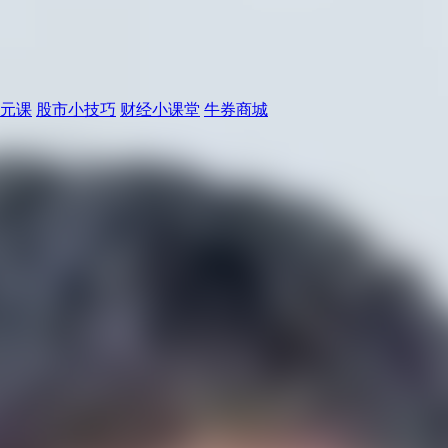
元课
股市小技巧
财经小课堂
牛券商城