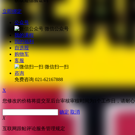
获取短信验证码
立即绑定
公众号
微信公众号
我的课程
我的福利
自选股
购物车
客服
微信扫一扫
咨询
免费咨询
021-62167888
X
您修改的价格将提交至后台审核审核时间为1个工作日，请耐
确定
取消
X
互联网跟帖评论服务管理规定