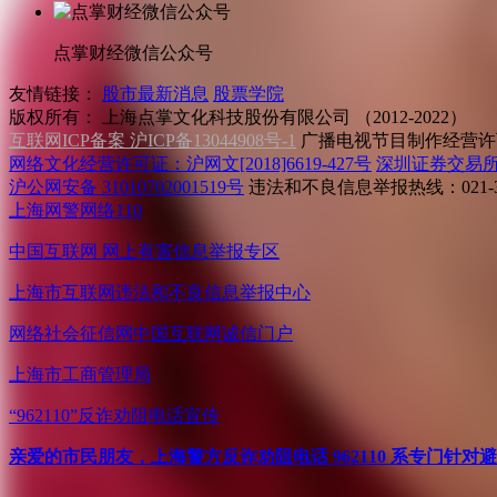
点掌财经微信公众号
友情链接：
股市最新消息
股票学院
版权所有：
上海点掌文化科技股份有限公司 （2012-2022）
互联网ICP备案 沪ICP备13044908号-1
广播电视节目制作经营许可
网络文化经营许可证：沪网文[2018]6619-427号
深圳证券交易
沪公网安备 31010702001519号
违法和不良信息举报热线：021-31
上海网警网络110
中国互联网
网上有害信息举报专区
上海市互联网
违法和不良信息举报中心
网络社会征信网
中国互联网诚信门户
上海市工商管理局
“962110”
反诈劝阻电话宣传
亲爱的市民朋友，上海警方反诈劝阻电话 962110 系专门