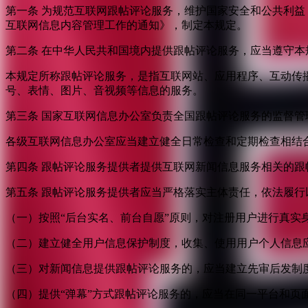
第一条 为规范互联网跟帖评论服务，维护国家安全和公共利
互联网信息内容管理工作的通知》，制定本规定。
第二条 在中华人民共和国境内提供跟帖评论服务，应当遵守本
本规定所称跟帖评论服务，是指互联网站、应用程序、互动传
号、表情、图片、音视频等信息的服务。
第三条 国家互联网信息办公室负责全国跟帖评论服务的监督
各级互联网信息办公室应当建立健全日常检查和定期检查相结
第四条 跟帖评论服务提供者提供互联网新闻信息服务相关的
第五条 跟帖评论服务提供者应当严格落实主体责任，依法履行
（一）按照“后台实名、前台自愿”原则，对注册用户进行真实
（二）建立健全用户信息保护制度，收集、使用用户个人信息
（三）对新闻信息提供跟帖评论服务的，应当建立先审后发制
（四）提供“弹幕”方式跟帖评论服务的，应当在同一平台和页