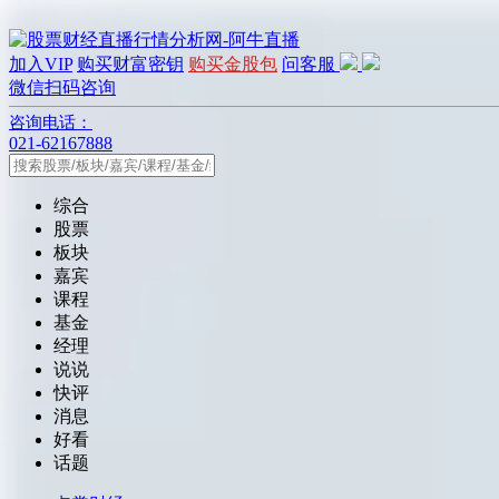
加入VIP
购买财富密钥
购买金股包
问客服
微信扫码咨询
咨询电话：
021-62167888
综合
股票
板块
嘉宾
课程
基金
经理
说说
快评
消息
好看
话题