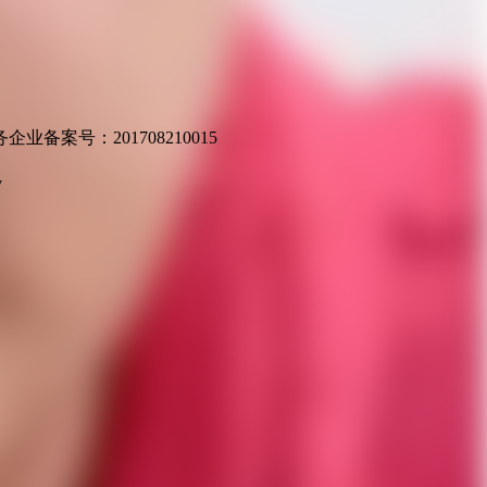
业备案号：201708210015
v