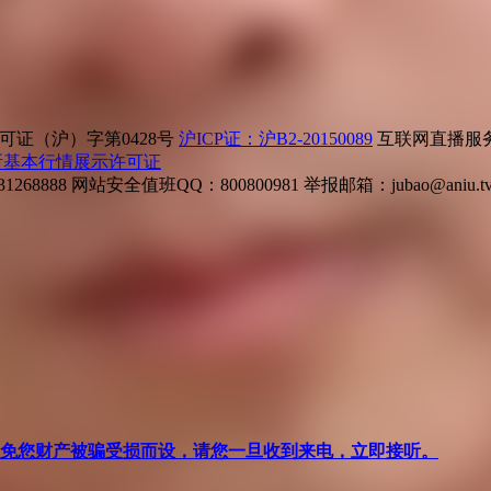
证（沪）字第0428号
沪ICP证：沪B2-20150089
互联网直播服务企
所基本行情展示许可证
268888
网站安全值班QQ：800800981
举报邮箱：
jubao@aniu.t
针对避免您财产被骗受损而设，请您一旦收到来电，立即接听。