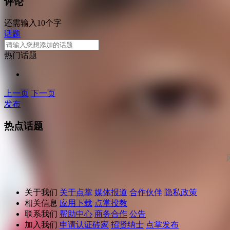
评论
还需输入10个字
话题
热门话题
上一页
下一页
发布
热点话题
关于我们
关于点掌
媒体报道
合作伙伴
隐私政策
相关信息
应用下载
点掌投教
联系我们
帮助中心
商务合作
公告
加入我们
申请认证砖家
招贤纳士
点掌发布