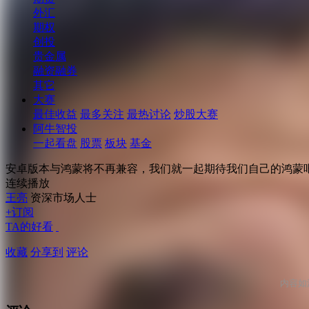
外汇
期权
创投
贵金属
融资融券
其它
大赛
最佳收益
最多关注
最热讨论
炒股大赛
阿牛智投
一起看盘
股票
板块
基金
安卓版本与鸿蒙将不再兼容，我们就一起期待我们自己的鸿蒙
连续播放
王亮
资深市场人士
+订阅
TA的好看
收藏
分享到
评论
内容如