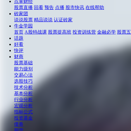
点掌财经
股票直播
回看
预告
点播
股市快讯
在线帮助
砖家团
说说股票
精品说说
认证砖家
牛金学园
首页
A股特战课
股票提高班
投资训练营
金融必学
股票五
话题
好看
快评
财商
股票基础
能力级别
交易心法
选股技巧
技术分析
基本分析
行业分析
宏观分析
指标公式
投资基金
债券
期货