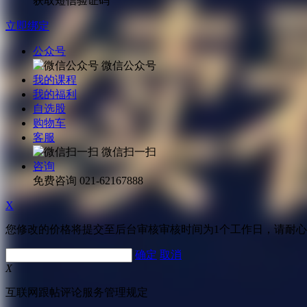
获取短信验证码
立即绑定
公众号
微信公众号
我的课程
我的福利
自选股
购物车
客服
微信扫一扫
咨询
免费咨询
021-62167888
X
您修改的价格将提交至后台审核审核时间为1个工作日，请耐
确定
取消
X
互联网跟帖评论服务管理规定