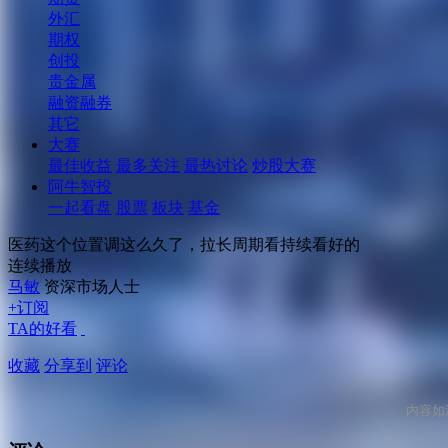
外汇
期权
创投
贵金属
融资融券
其它
大赛
最佳收益
最多关注
最热讨论
炒股大赛
阿牛智投
一起看盘
股票
板块
基金
医药这个位置调这么久了，拉长周期看持续看好的
连续播放
马敏
资深市场人士
+订阅
TA的好看
收藏
分享到
评论
内容如