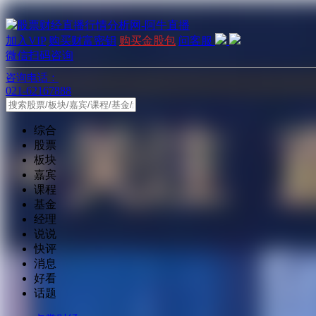
加入VIP
购买财富密钥
购买金股包
问客服
微信扫码咨询
咨询电话：
021-62167888
综合
股票
板块
嘉宾
课程
基金
经理
说说
快评
消息
好看
话题