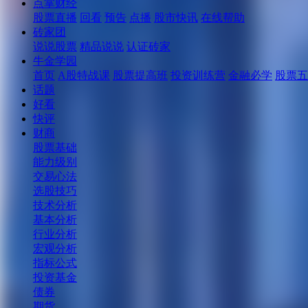
点掌财经
股票直播
回看
预告
点播
股市快讯
在线帮助
砖家团
说说股票
精品说说
认证砖家
牛金学园
首页
A股特战课
股票提高班
投资训练营
金融必学
股票五
话题
好看
快评
财商
股票基础
能力级别
交易心法
选股技巧
技术分析
基本分析
行业分析
宏观分析
指标公式
投资基金
债券
期货