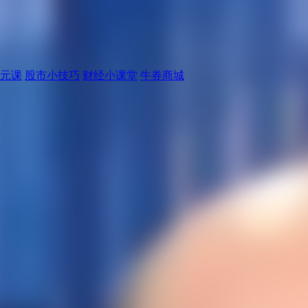
元课
股市小技巧
财经小课堂
牛券商城