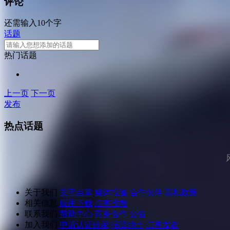
评论
还需输入10个字
话题
热门话题
上一页
下一页
发布
热点话题
关于我们
关于点掌
媒体报道
合作伙伴
隐私政策
相关信息
应用下载
点掌投教
联系我们
帮助中心
商务合作
公告
加入我们
申请认证砖家
招贤纳士
点掌发布