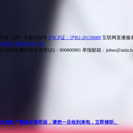
证（沪）字第0428号
沪ICP证：沪B2-20150089
互联网直播服务企
所基本行情展示许可证
268888
网站安全值班QQ：800800981
举报邮箱：
jubao@aniu.t
针对避免您财产被骗受损而设，请您一旦收到来电，立即接听。