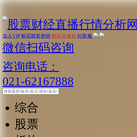
加入VIP
购买财富密钥
购买金股包
问客服
微信扫码咨询
咨询电话：
021-62167888
综合
股票