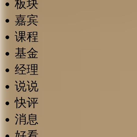
板块
嘉宾
课程
基金
经理
说说
快评
消息
好看