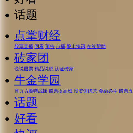
话题
点掌财经
股票直播
回看
预告
点播
股市快讯
在线帮助
砖家团
说说股票
精品说说
认证砖家
牛金学园
首页
A股特战课
股票提高班
投资训练营
金融必学
股票五
话题
好看