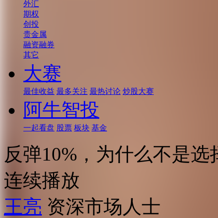
外汇
期权
创投
贵金属
融资融券
其它
大赛
最佳收益
最多关注
最热讨论
炒股大赛
阿牛智投
一起看盘
股票
板块
基金
反弹10%，为什么不是选
连续播放
王亮
资深市场人士