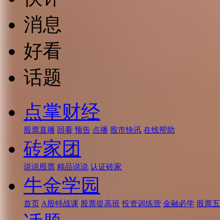
消息
好看
话题
点掌财经
股票直播
回看
预告
点播
股市快讯
在线帮助
砖家团
说说股票
精品说说
认证砖家
牛金学园
首页
A股特战课
股票提高班
投资训练营
金融必学
股票五