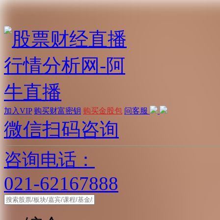
加入VIP
购买财富密钥
购买金股包
问客服
微信扫码咨询
咨询电话：
021-62167888