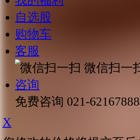
我的福利
自选股
购物车
客服
微信扫一
咨询
免费咨询
021-62167888
X