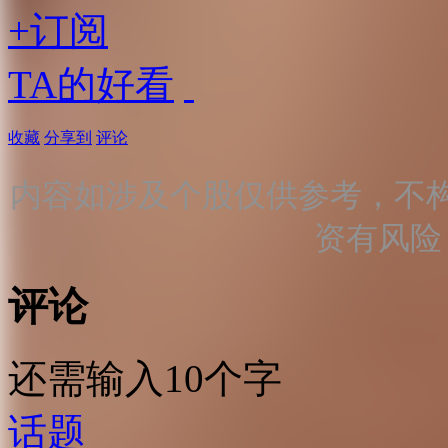
+订阅
TA的好看
收藏
分享到
评论
内容如涉及个股仅供参考，不
资有风险
评论
还需输入10个字
话题