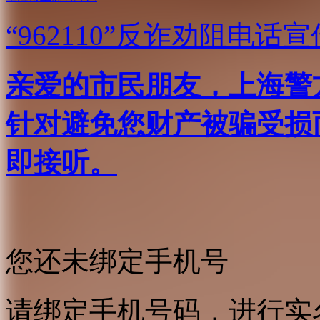
“962110”
反诈劝阻电话宣
亲爱的市民朋友，上海警方反
针对避免您财产被骗受损
即接听。
您还未绑定手机号
请绑定手机号码，进行实