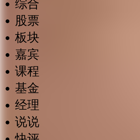
综合
股票
板块
嘉宾
课程
基金
经理
说说
快评