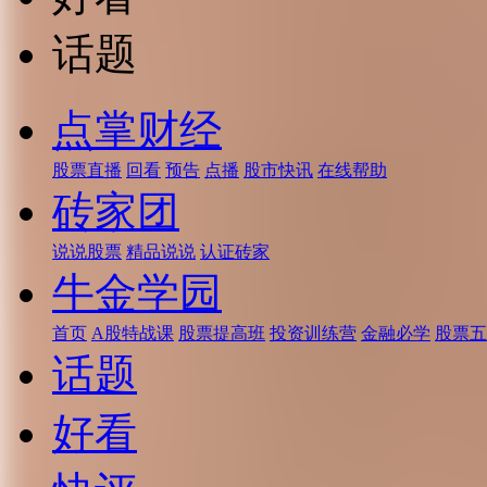
话题
点掌财经
股票直播
回看
预告
点播
股市快讯
在线帮助
砖家团
说说股票
精品说说
认证砖家
牛金学园
首页
A股特战课
股票提高班
投资训练营
金融必学
股票五
话题
好看