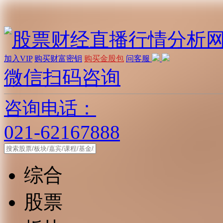
加入VIP
购买财富密钥
购买金股包
问客服
微信扫码咨询
咨询电话：
021-62167888
综合
股票