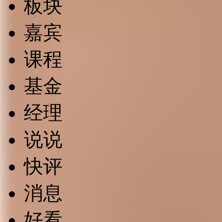
板块
嘉宾
课程
基金
经理
说说
快评
消息
好看