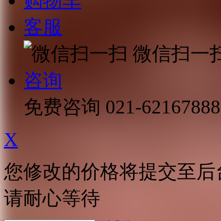
购物车
客服
微信扫一
咨询
免费咨询
021-62167888
X
您修改的价格将提交至后
请耐心等待