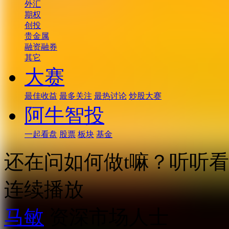
外汇
期权
创投
贵金属
融资融券
其它
大赛
最佳收益
最多关注
最热讨论
炒股大赛
阿牛智投
一起看盘
股票
板块
基金
还在问如何做t嘛？听听看
连续播放
马敏
资深市场人士