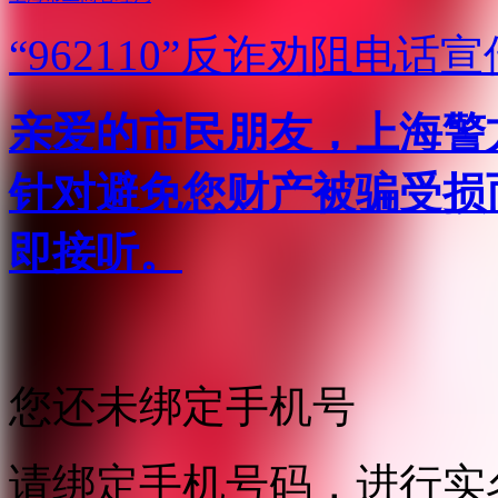
“962110”
反诈劝阻电话宣
亲爱的市民朋友，上海警方反
针对避免您财产被骗受损
即接听。
您还未绑定手机号
请绑定手机号码，进行实