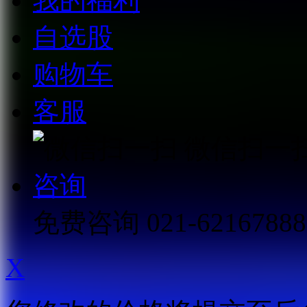
我的福利
自选股
购物车
客服
微信扫一
咨询
免费咨询
021-62167888
X