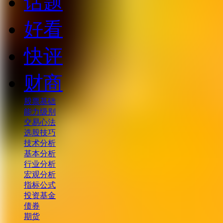
话题
好看
快评
财商
股票基础
能力级别
交易心法
选股技巧
技术分析
基本分析
行业分析
宏观分析
指标公式
投资基金
债券
期货