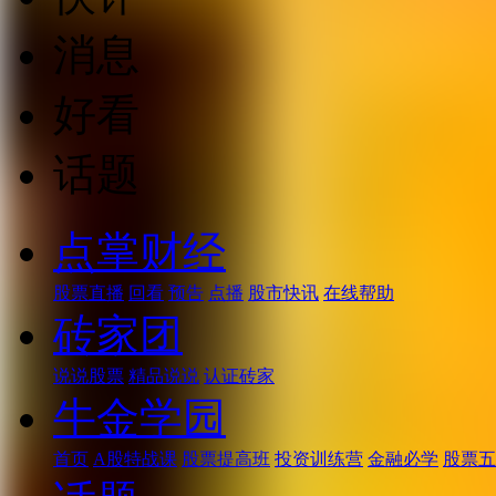
消息
好看
话题
点掌财经
股票直播
回看
预告
点播
股市快讯
在线帮助
砖家团
说说股票
精品说说
认证砖家
牛金学园
首页
A股特战课
股票提高班
投资训练营
金融必学
股票五