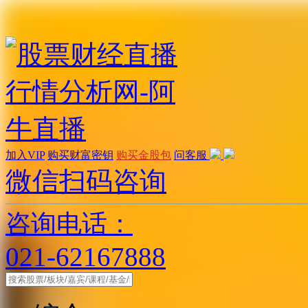
加入VIP
购买财富密钥
购买金股包
问客服
微信扫码咨询
咨询电话：
021-62167888