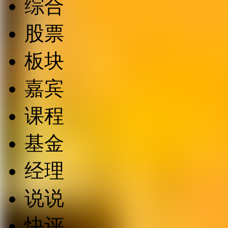
综合
股票
板块
嘉宾
课程
基金
经理
说说
快评