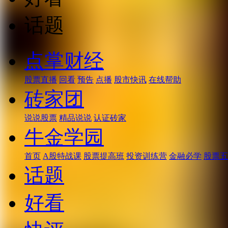
话题
点掌财经
股票直播
回看
预告
点播
股市快讯
在线帮助
砖家团
说说股票
精品说说
认证砖家
牛金学园
首页
A股特战课
股票提高班
投资训练营
金融必学
股票五
话题
好看