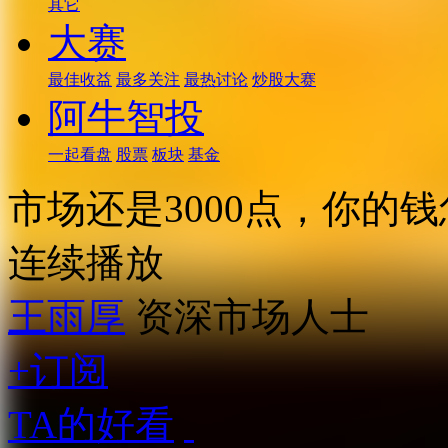
其它
大赛
最佳收益
最多关注
最热讨论
炒股大赛
阿牛智投
一起看盘
股票
板块
基金
市场还是3000点，你的
连续播放
王雨厚
资深市场人士
+订阅
TA的好看