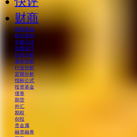
快评
财商
股票基础
能力级别
交易心法
选股技巧
技术分析
基本分析
行业分析
宏观分析
指标公式
投资基金
债券
期货
外汇
期权
创投
贵金属
融资融券