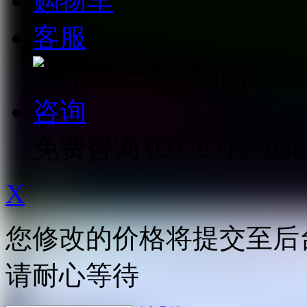
购物车
客服
微信扫一
咨询
免费咨询
021-62167888
X
您修改的价格将提交至后
请耐心等待