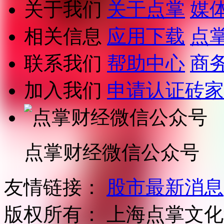
关于我们
关于点掌
媒
相关信息
应用下载
点
联系我们
帮助中心
商
加入我们
申请认证砖家
点掌财经微信公众号
友情链接：
股市最新消息
版权所有：
上海点掌文化科