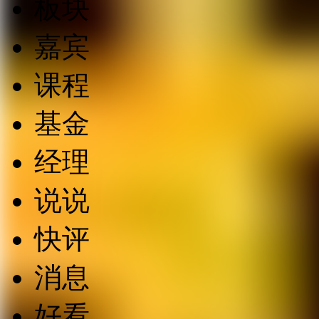
板块
嘉宾
课程
基金
经理
说说
快评
消息
好看