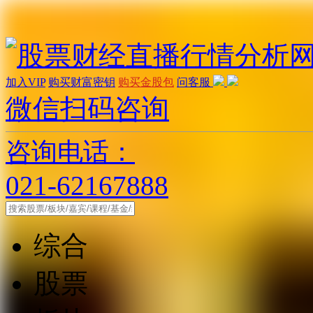
加入VIP
购买财富密钥
购买金股包
问客服
微信扫码咨询
咨询电话：
021-62167888
综合
股票