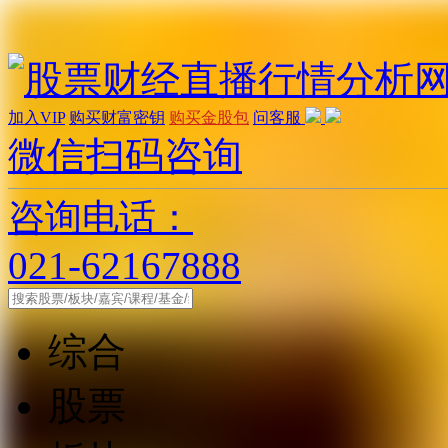
加入VIP
购买财富密钥
购买金股包
问客服
微信扫码咨询
咨询电话：
021-62167888
综合
股票