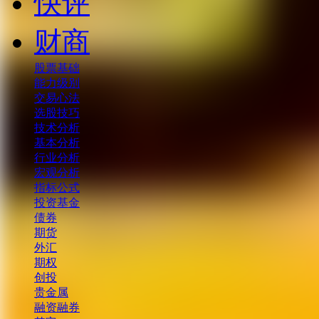
快评
财商
股票基础
能力级别
交易心法
选股技巧
技术分析
基本分析
行业分析
宏观分析
指标公式
投资基金
债券
期货
外汇
期权
创投
贵金属
融资融券