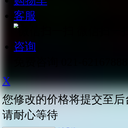
购物车
客服
微信扫一
咨询
免费咨询
021-62167888
X
您修改的价格将提交至后
请耐心等待