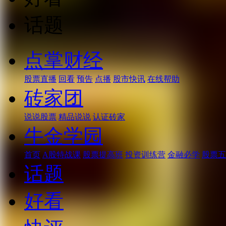
话题
点掌财经
股票直播
回看
预告
点播
股市快讯
在线帮助
砖家团
说说股票
精品说说
认证砖家
牛金学园
首页
A股特战课
股票提高班
投资训练营
金融必学
股票五
话题
好看