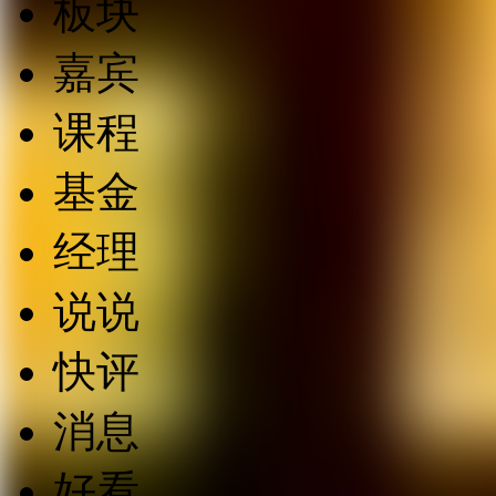
板块
嘉宾
课程
基金
经理
说说
快评
消息
好看