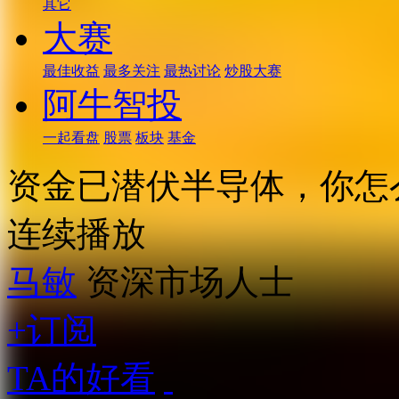
其它
大赛
最佳收益
最多关注
最热讨论
炒股大赛
阿牛智投
一起看盘
股票
板块
基金
资金已潜伏半导体，你怎
连续播放
马敏
资深市场人士
+订阅
TA的好看