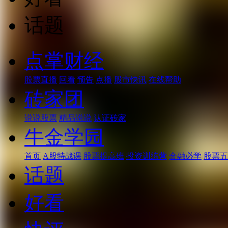
话题
点掌财经
股票直播
回看
预告
点播
股市快讯
在线帮助
砖家团
说说股票
精品说说
认证砖家
牛金学园
首页
A股特战课
股票提高班
投资训练营
金融必学
股票五
话题
好看