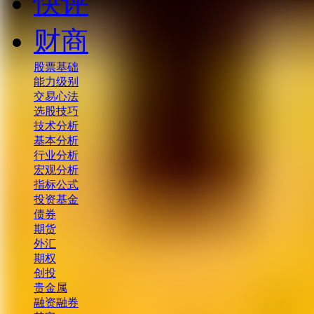
快评
财商
股票基础
能力级别
交易心法
选股技巧
技术分析
基本分析
行业分析
宏观分析
指标公式
投资基金
债券
期货
外汇
期权
创投
贵金属
融资融券