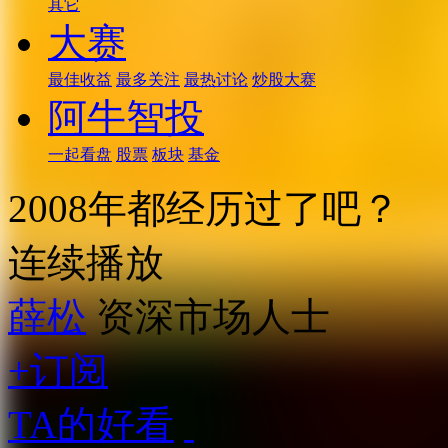
其它
大赛
最佳收益
最多关注
最热讨论
炒股大赛
阿牛智投
一起看盘
股票
板块
基金
2008年都经历过了吧？
连续播放
薛松
资深市场人士
+订阅
TA的好看