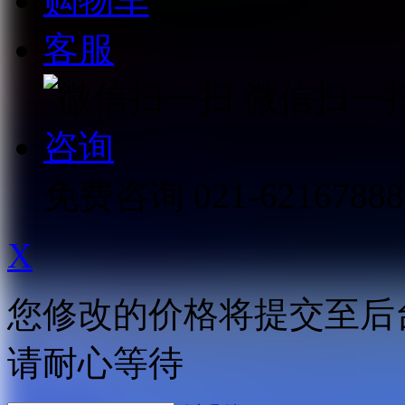
购物车
客服
微信扫一
咨询
免费咨询
021-62167888
X
您修改的价格将提交至后
请耐心等待