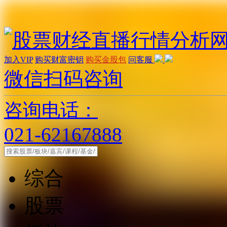
加入VIP
购买财富密钥
购买金股包
问客服
微信扫码咨询
咨询电话：
021-62167888
综合
股票