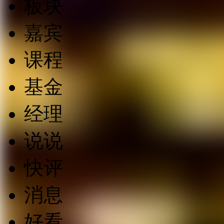
板块
嘉宾
课程
基金
经理
说说
快评
消息
好看