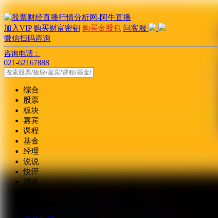
加入VIP
购买财富密钥
购买金股包
问客服
微信扫码咨询
咨询电话：
021-62167888
综合
股票
板块
嘉宾
课程
基金
经理
说说
快评
消息
好看
话题