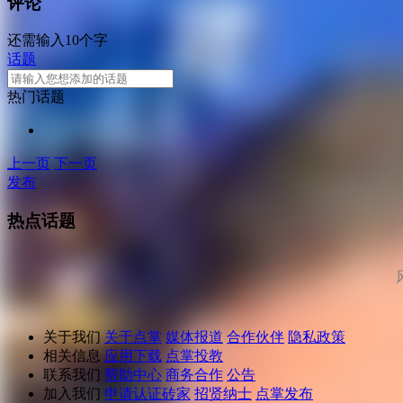
评论
还需输入10个字
话题
热门话题
上一页
下一页
发布
热点话题
关于我们
关于点掌
媒体报道
合作伙伴
隐私政策
相关信息
应用下载
点掌投教
联系我们
帮助中心
商务合作
公告
加入我们
申请认证砖家
招贤纳士
点掌发布