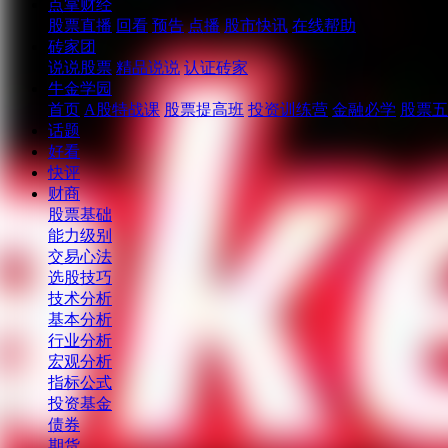
点掌财经
股票直播
回看
预告
点播
股市快讯
在线帮助
砖家团
说说股票
精品说说
认证砖家
牛金学园
首页
A股特战课
股票提高班
投资训练营
金融必学
股票五
话题
好看
快评
财商
股票基础
能力级别
交易心法
选股技巧
技术分析
基本分析
行业分析
宏观分析
指标公式
投资基金
债券
期货