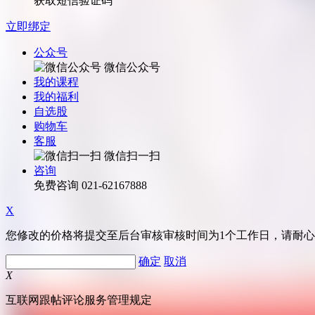
获取短信验证码
立即绑定
公众号
微信公众号
我的课程
我的福利
自选股
购物车
客服
微信扫一扫
咨询
免费咨询
021-62167888
X
您修改的价格将提交至后台审核审核时间为1个工作日，请耐
确定
取消
X
互联网跟帖评论服务管理规定