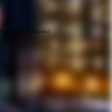
业备案号：201708210015
v