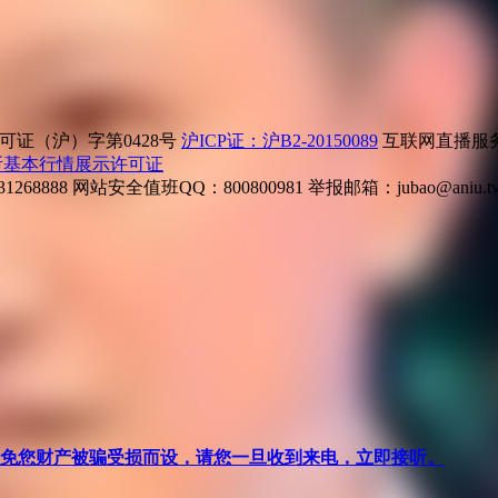
证（沪）字第0428号
沪ICP证：沪B2-20150089
互联网直播服务企
所基本行情展示许可证
268888
网站安全值班QQ：800800981
举报邮箱：
jubao@aniu.t
针对避免您财产被骗受损而设，请您一旦收到来电，立即接听。