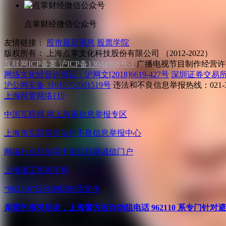
点掌财经微信公众号
友情链接：
股市最新消息
股票学院
版权所有：
上海点掌文化科技股份有限公司 （2012-2022）
互联网ICP备案 沪ICP备13044908号-1
广播电视节目制作经营许可
网络文化经营许可证：沪网文[2018]6619-427号
深圳证券交易
沪公网安备 31010702001519号
违法和不良信息举报热线：021-31
上海网警网络110
中国互联网
网上有害信息举报专区
上海市互联网
违法和不良信息举报中心
网络社会征信网
中国互联网诚信门户
上海市工商管理局
“962110”
反诈劝阻电话宣传
亲爱的市民朋友，上海警方反诈劝阻电话 962110 系专门