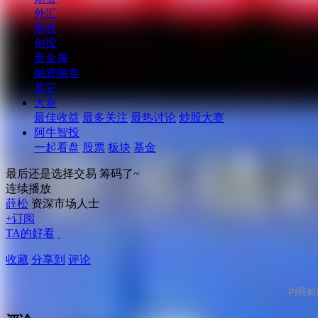
外汇
期权
创投
贵金属
融资融券
其它
大赛
最佳收益
最多关注
最热讨论
炒股大赛
阿牛智投
一起看盘
股票
板块
基金
最后还是选择交易 筹码了~
连续播放
薛松
资深市场人士
+订阅
TA的好看
收藏
分享到
评论
内容如