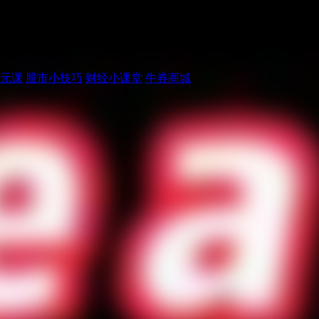
元课
股市小技巧
财经小课堂
牛券商城