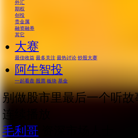
外汇
期权
创投
贵金属
融资融券
其它
大赛
最佳收益
最多关注
最热讨论
炒股大赛
阿牛智投
一起看盘
股票
板块
基金
别做股市里最后一个听故
连续播放
毛利哥
资深市场人士