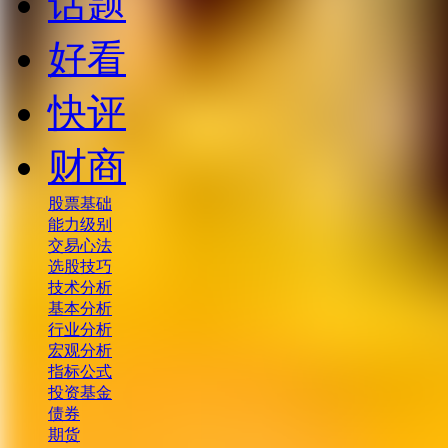
话题
好看
快评
财商
股票基础
能力级别
交易心法
选股技巧
技术分析
基本分析
行业分析
宏观分析
指标公式
投资基金
债券
期货