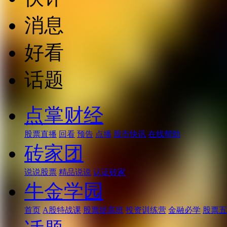
消息
好看
话题
点掌财经
股票直播
回看
预告
点播
股市快讯
在线帮助
砖家团
说说股票
精品说说
认证砖家
牛金学园
首页
A股特战课
股票提高班
投资训练营
金融必学
股票五