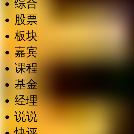
综合
股票
板块
嘉宾
课程
基金
经理
说说
快评