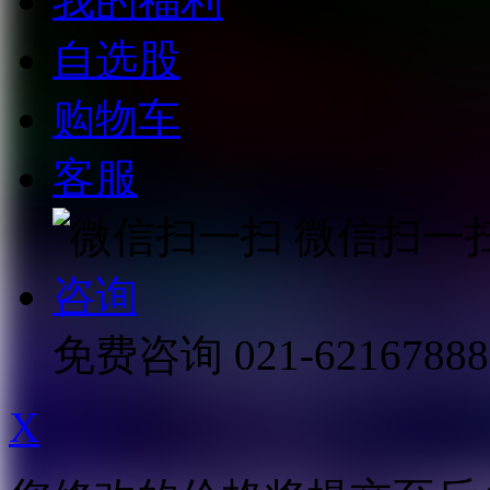
我的福利
自选股
购物车
客服
微信扫一
咨询
免费咨询
021-62167888
X