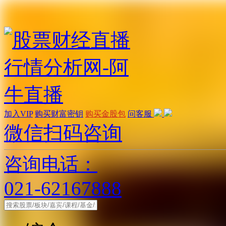
加入VIP
购买财富密钥
购买金股包
问客服
微信扫码咨询
咨询电话：
021-62167888