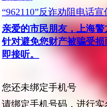
“962110”
反诈劝阻电话宣
亲爱的市民朋友，上海警方反
针对避免您财产被骗受损
即接听。
您还未绑定手机号
请绑定手机号码，进行实