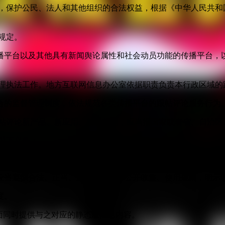
益，保护公民、法人和其他组织的合法权益，根据《中华人民共和
规定。
播平台以及其他具有新闻舆论属性和社会动员功能的传播平台，以
管理执法工作。地方互联网信息办公室依据职责负责本行政区域的
合的监督管理制度，依法规范各类传播平台的跟帖评论服务行为
跟帖评论新产品、新应用、新功能的，应当报国家或者省、自治区
以下义务：
身份信息认证，不得向未认证真实身份信息的用户提供跟帖评论
应当遵循合法、正当、必要的原则，公开收集、使用规则，明示
度。
面同时提供与之对应的静态版信息内容。