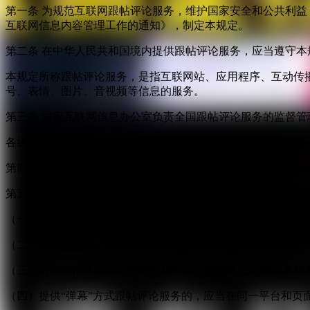
第一条 为规范互联网跟帖评论服务，维护国家安全和公共利
互联网信息内容管理工作的通知》，制定本规定。
第二条 在中华人民共和国境内提供跟帖评论服务，应当遵守本
本规定所称跟帖评论服务，是指互联网站、应用程序、互动传
号、表情、图片、音视频等信息的服务。
第三条 国家互联网信息办公室负责全国跟帖评论服务的监督
各级互联网信息办公室应当建立健全日常检查和定期检查相结
第四条 跟帖评论服务提供者提供互联网新闻信息服务相关的
第五条 跟帖评论服务提供者应当严格落实主体责任，依法履行
（一）按照“后台实名、前台自愿”原则，对注册用户进行真实
（二）建立健全用户信息保护制度，收集、使用用户个人信息
（三）对新闻信息提供跟帖评论服务的，应当建立先审后发制
（四）提供“弹幕”方式跟帖评论服务的，应当在同一平台和页