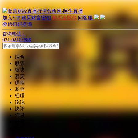
加入VIP
购买财富密钥
购买金股包
问客服
微信扫码咨询
咨询电话：
021-62167888
综合
股票
板块
嘉宾
课程
基金
经理
说说
快评
消息
好看
话题