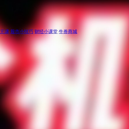
元课
股市小技巧
财经小课堂
牛券商城