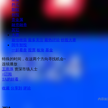
外汇
期权
创投
贵金属
融资融券
其它
大赛
最佳收益
最多关注
最热讨论
炒股大赛
阿牛智投
一起看盘
股票
板块
基金
特殊的时间，在这两个方向寻找机会~
连续播放
王雨厚
资深市场人士
+订阅
TA的好看
收藏
分享到
评论
内容如