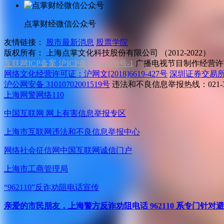
点掌财经微信公众号
友情链接：
股市最新消息
股票学院
版权所有：
上海点掌文化科技股份有限公司 （2012-2022）
互联网ICP备案 沪ICP备13044908号-1
广播电视节目制作经营许可
网络文化经营许可证：沪网文[2018]6619-427号
深圳证券交易
沪公网安备 31010702001519号
违法和不良信息举报热线：021-31
上海网警网络110
中国互联网
网上有害信息举报专区
上海市互联网
违法和不良信息举报中心
网络社会征信网
中国互联网诚信门户
上海市工商管理局
“962110”
反诈劝阻电话宣传
亲爱的市民朋友，上海警方反诈劝阻电话 962110 系专门