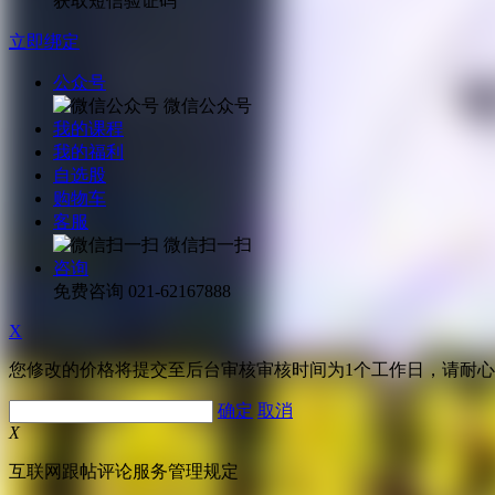
获取短信验证码
立即绑定
公众号
微信公众号
我的课程
我的福利
自选股
购物车
客服
微信扫一扫
咨询
免费咨询
021-62167888
X
您修改的价格将提交至后台审核审核时间为1个工作日，请耐
确定
取消
X
互联网跟帖评论服务管理规定