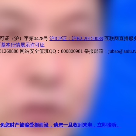
证（沪）字第0428号
沪ICP证：沪B2-20150089
互联网直播服务企
所基本行情展示许可证
268888
网站安全值班QQ：800800981
举报邮箱：
jubao@aniu.t
针对避免您财产被骗受损而设，请您一旦收到来电，立即接听。