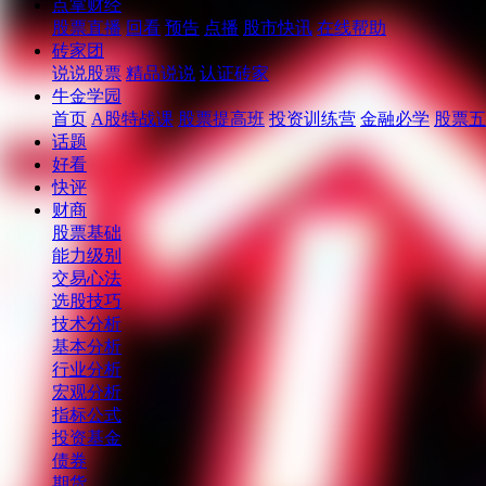
点掌财经
股票直播
回看
预告
点播
股市快讯
在线帮助
砖家团
说说股票
精品说说
认证砖家
牛金学园
首页
A股特战课
股票提高班
投资训练营
金融必学
股票五
话题
好看
快评
财商
股票基础
能力级别
交易心法
选股技巧
技术分析
基本分析
行业分析
宏观分析
指标公式
投资基金
债券
期货