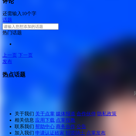
评论
还需输入10个字
话题
热门话题
上一页
下一页
发布
热点话题
关于我们
关于点掌
媒体报道
合作伙伴
隐私政策
相关信息
应用下载
点掌投教
联系我们
帮助中心
商务合作
公告
加入我们
申请认证砖家
招贤纳士
点掌发布