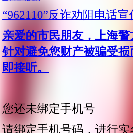
“962110”
反诈劝阻电话宣
亲爱的市民朋友，上海警方反
针对避免您财产被骗受损
即接听。
您还未绑定手机号
请绑定手机号码，进行实