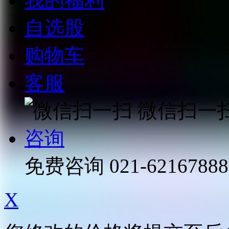
我的福利
自选股
购物车
客服
微信扫一
咨询
免费咨询
021-62167888
X