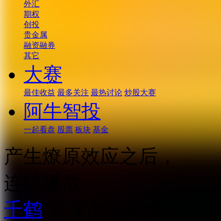
外汇
期权
创投
贵金属
融资融券
其它
大赛
最佳收益
最多关注
最热讨论
炒股大赛
阿牛智投
一起看盘
股票
板块
基金
产生燎原效应之后，
连续播放
千鹤
资深市场人士