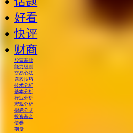
话题
好看
快评
财商
股票基础
能力级别
交易心法
选股技巧
技术分析
基本分析
行业分析
宏观分析
指标公式
投资基金
债券
期货