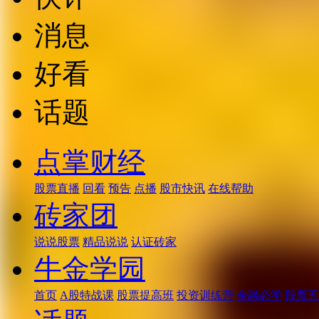
消息
好看
话题
点掌财经
股票直播
回看
预告
点播
股市快讯
在线帮助
砖家团
说说股票
精品说说
认证砖家
牛金学园
首页
A股特战课
股票提高班
投资训练营
金融必学
股票五