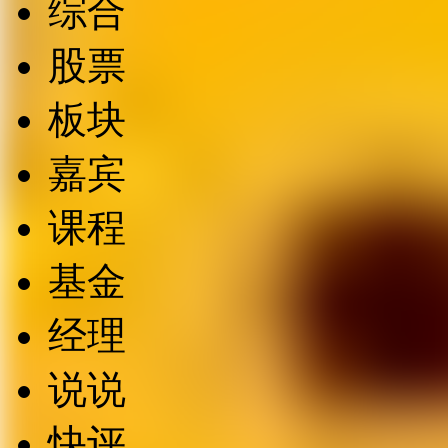
综合
股票
板块
嘉宾
课程
基金
经理
说说
快评