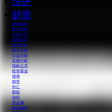
快评
财商
股票基础
能力级别
交易心法
选股技巧
技术分析
基本分析
行业分析
宏观分析
指标公式
投资基金
债券
期货
外汇
期权
创投
贵金属
融资融券