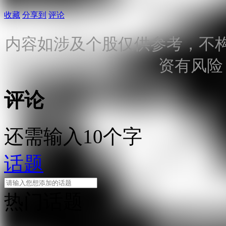
收藏
分享到
评论
内容如涉及个股仅供参考，不
资有风险
评论
还需输入10个字
话题
热门话题