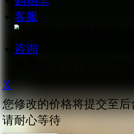
购物车
客服
微信扫一
咨询
免费咨询
021-62167888
X
您修改的价格将提交至后
请耐心等待