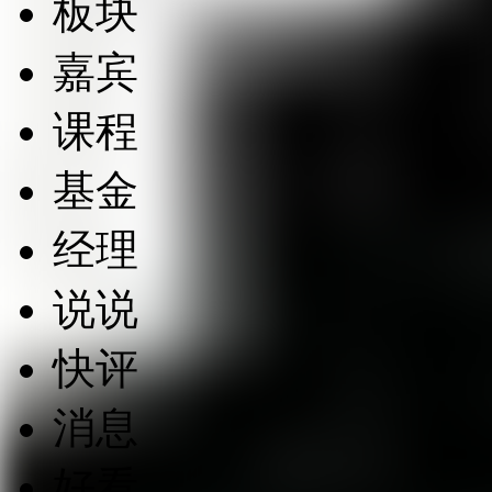
板块
嘉宾
课程
基金
经理
说说
快评
消息
好看