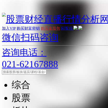
加入VIP
购买财富密钥
购买金股包
问客服
微信扫码咨询
咨询电话：
021-62167888
综合
股票