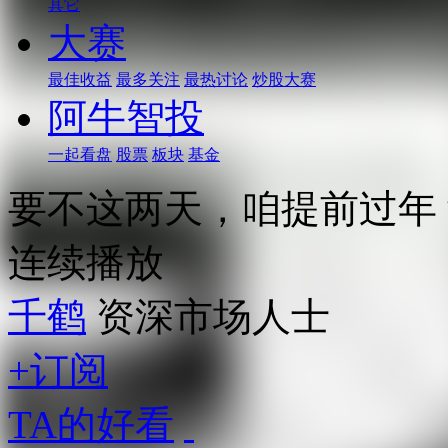
其它
大赛
最佳收益
最多关注
最热讨论
炒股大赛
阿牛智投
一起看盘
股票
板块
基金
要不这两天，咱提前过年
连续播放
千鹤
资深市场人士
+订阅
TA的好看