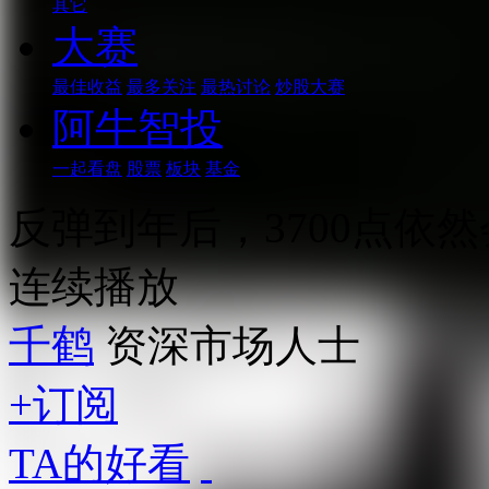
其它
大赛
最佳收益
最多关注
最热讨论
炒股大赛
阿牛智投
一起看盘
股票
板块
基金
反弹到年后，3700点依然
连续播放
千鹤
资深市场人士
+订阅
TA的好看