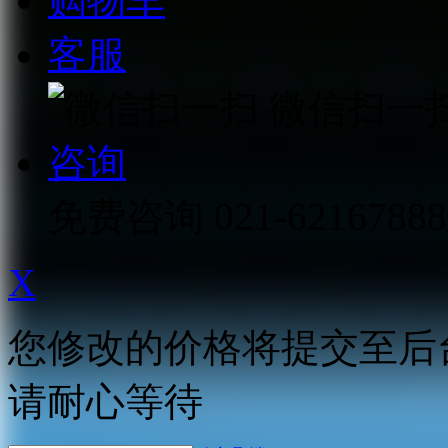
购物车
客服
微信扫一
咨询
免费咨询
021-62167888
X
您修改的价格将提交至后
请耐心等待