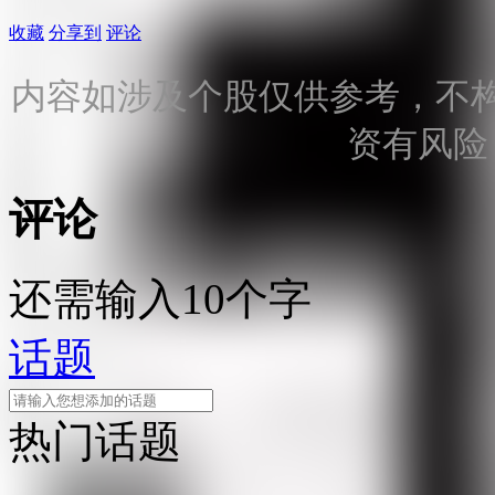
收藏
分享到
评论
内容如涉及个股仅供参考，不
资有风险
评论
还需输入10个字
话题
热门话题