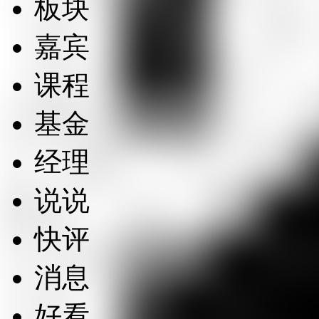
板块
嘉宾
课程
基金
经理
说说
快评
消息
好看