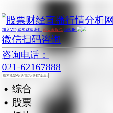
加入VIP
购买财富密钥
购买金股包
问客服
微信扫码咨询
咨询电话：
021-62167888
综合
股票