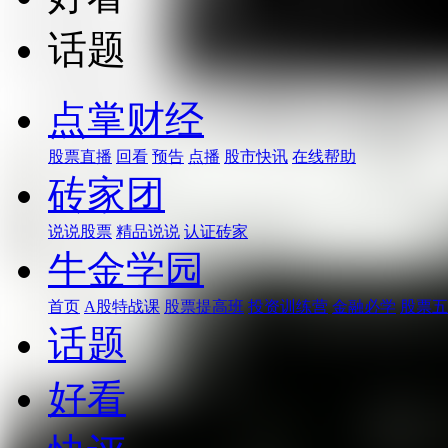
话题
点掌财经
股票直播
回看
预告
点播
股市快讯
在线帮助
砖家团
说说股票
精品说说
认证砖家
牛金学园
首页
A股特战课
股票提高班
投资训练营
金融必学
股票五
话题
好看