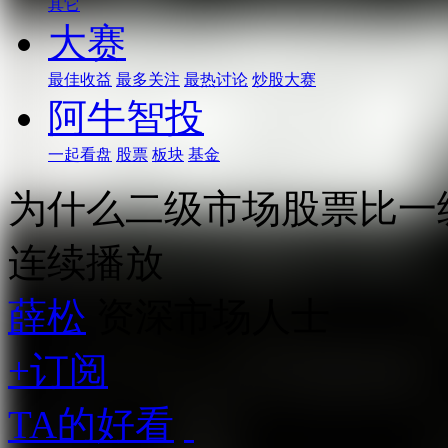
其它
大赛
最佳收益
最多关注
最热讨论
炒股大赛
阿牛智投
一起看盘
股票
板块
基金
为什么二级市场股票比一
连续播放
薛松
资深市场人士
+订阅
TA的好看