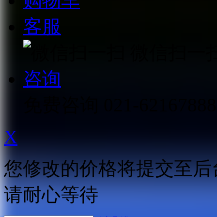
购物车
客服
微信扫一
咨询
免费咨询
021-62167888
X
您修改的价格将提交至后
请耐心等待