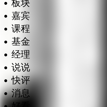
板块
嘉宾
课程
基金
经理
说说
快评
消息
好看