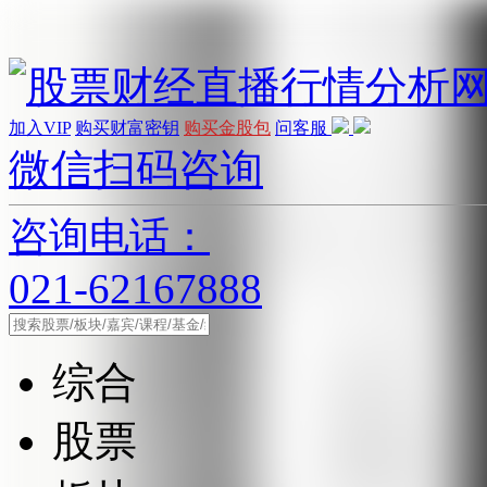
加入VIP
购买财富密钥
购买金股包
问客服
微信扫码咨询
咨询电话：
021-62167888
综合
股票