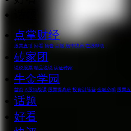
话题
点掌财经
股票直播
回看
预告
点播
股市快讯
在线帮助
砖家团
说说股票
精品说说
认证砖家
牛金学园
首页
A股特战课
股票提高班
投资训练营
金融必学
股票五
话题
好看