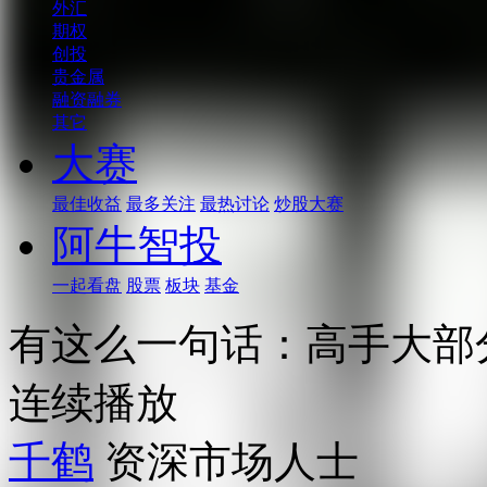
外汇
期权
创投
贵金属
融资融券
其它
大赛
最佳收益
最多关注
最热讨论
炒股大赛
阿牛智投
一起看盘
股票
板块
基金
有这么一句话：高手大部
连续播放
千鹤
资深市场人士