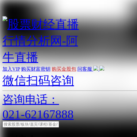
加入VIP
购买财富密钥
购买金股包
问客服
微信扫码咨询
咨询电话：
021-62167888