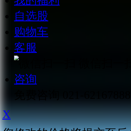
我的福利
自选股
购物车
客服
微信扫一
咨询
免费咨询
021-62167888
X