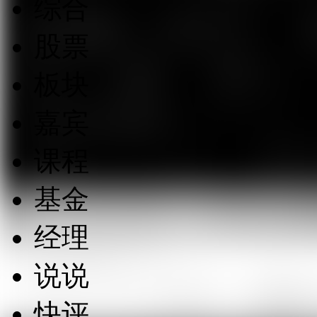
综合
股票
板块
嘉宾
课程
基金
经理
说说
快评