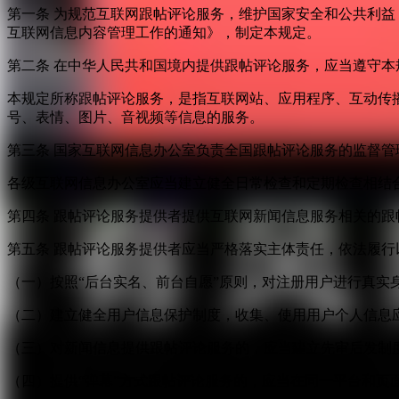
第一条 为规范互联网跟帖评论服务，维护国家安全和公共利
互联网信息内容管理工作的通知》，制定本规定。
第二条 在中华人民共和国境内提供跟帖评论服务，应当遵守本
本规定所称跟帖评论服务，是指互联网站、应用程序、互动传
号、表情、图片、音视频等信息的服务。
第三条 国家互联网信息办公室负责全国跟帖评论服务的监督
各级互联网信息办公室应当建立健全日常检查和定期检查相结
第四条 跟帖评论服务提供者提供互联网新闻信息服务相关的
第五条 跟帖评论服务提供者应当严格落实主体责任，依法履行
（一）按照“后台实名、前台自愿”原则，对注册用户进行真实
（二）建立健全用户信息保护制度，收集、使用用户个人信息
（三）对新闻信息提供跟帖评论服务的，应当建立先审后发制
（四）提供“弹幕”方式跟帖评论服务的，应当在同一平台和页