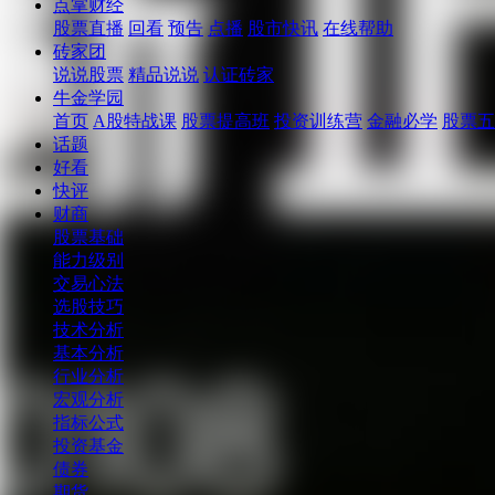
点掌财经
股票直播
回看
预告
点播
股市快讯
在线帮助
砖家团
说说股票
精品说说
认证砖家
牛金学园
首页
A股特战课
股票提高班
投资训练营
金融必学
股票五
话题
好看
快评
财商
股票基础
能力级别
交易心法
选股技巧
技术分析
基本分析
行业分析
宏观分析
指标公式
投资基金
债券
期货