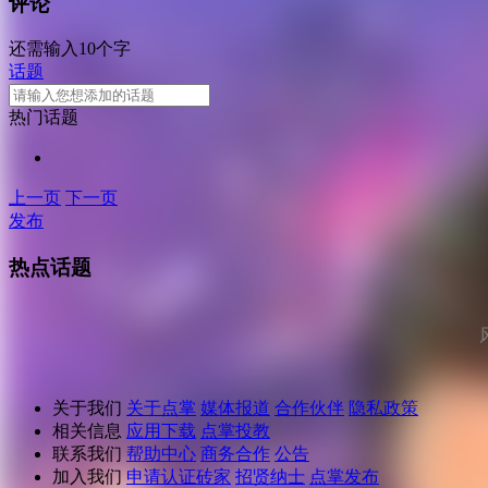
评论
还需输入10个字
话题
热门话题
上一页
下一页
发布
热点话题
关于我们
关于点掌
媒体报道
合作伙伴
隐私政策
相关信息
应用下载
点掌投教
联系我们
帮助中心
商务合作
公告
加入我们
申请认证砖家
招贤纳士
点掌发布