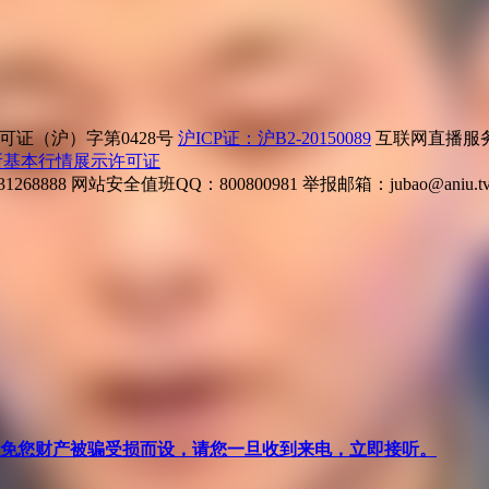
证（沪）字第0428号
沪ICP证：沪B2-20150089
互联网直播服务企
所基本行情展示许可证
268888
网站安全值班QQ：800800981
举报邮箱：
jubao@aniu.t
针对避免您财产被骗受损而设，请您一旦收到来电，立即接听。