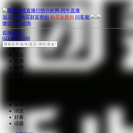
加入VIP
购买财富密钥
购买金股包
问客服
微信扫码咨询
咨询电话：
021-62167888
综合
股票
板块
嘉宾
课程
基金
经理
说说
快评
消息
好看
话题