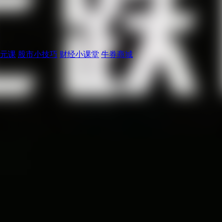
元课
股市小技巧
财经小课堂
牛券商城