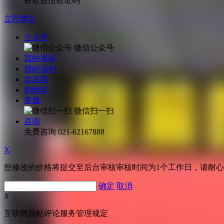
获取短信验证码
立即绑定
公众号
微信公众号
我的课程
我的福利
自选股
购物车
客服
微信扫一扫
咨询
免费咨询
021-62167888
X
您修改的价格将提交至后台审核审核时间为1个工作日，请耐
确定
取消
X
互联网跟帖评论服务管理规定