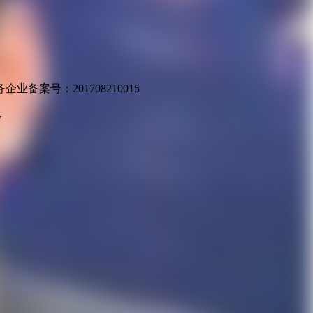
业备案号：201708210015
v