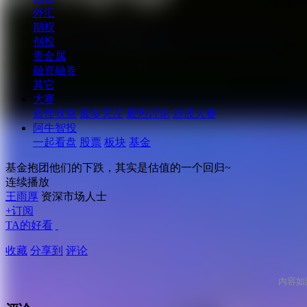
外汇
期权
创投
贵金属
融资融券
其它
大赛
最佳收益
最多关注
最热讨论
炒股大赛
阿牛智投
一起看盘
股票
板块
基金
基金抱团他们的下跌，其实是估值的一个回归~
连续播放
王雨厚
资深市场人士
+订阅
TA的好看
收藏
分享到
评论
内容如