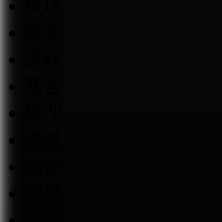
板块
嘉宾
课程
基金
经理
说说
快评
消息
好看