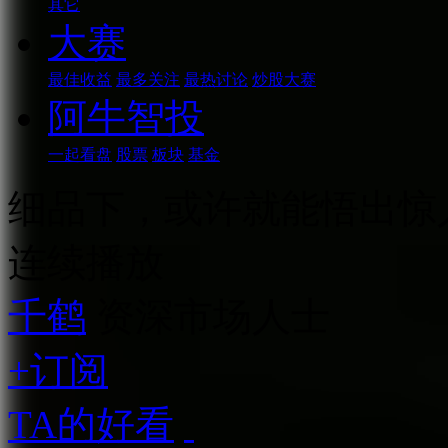
其它
大赛
最佳收益
最多关注
最热讨论
炒股大赛
阿牛智投
一起看盘
股票
板块
基金
细品下，或许就能悟出惊人
连续播放
千鹤
资深市场人士
+订阅
TA的好看