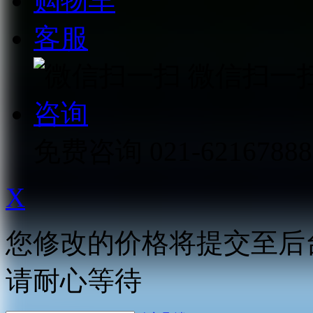
购物车
客服
微信扫一
咨询
免费咨询
021-62167888
X
您修改的价格将提交至后
请耐心等待