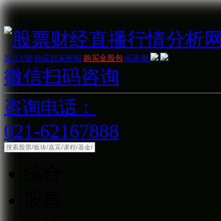
加入VIP
购买财富密钥
购买金股包
问客服
微信扫码咨询
咨询电话：
021-62167888
综合
股票