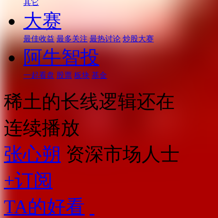
其它
大赛
最佳收益
最多关注
最热讨论
炒股大赛
阿牛智投
一起看盘
股票
板块
基金
稀土的长线逻辑还在
连续播放
张心朔
资深市场人士
+订阅
TA的好看