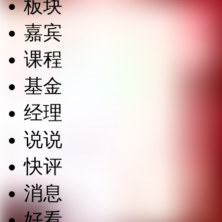
板块
嘉宾
课程
基金
经理
说说
快评
消息
好看