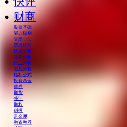
快评
财商
股票基础
能力级别
交易心法
选股技巧
技术分析
基本分析
行业分析
宏观分析
指标公式
投资基金
债券
期货
外汇
期权
创投
贵金属
融资融券