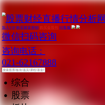
加入VIP
购买财富密钥
购买金股包
问客服
微信扫码咨询
咨询电话：
021-62167888
综合
股票