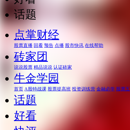
话题
点掌财经
股票直播
回看
预告
点播
股市快讯
在线帮助
砖家团
说说股票
精品说说
认证砖家
牛金学园
首页
A股特战课
股票提高班
投资训练营
金融必学
股票五
话题
好看