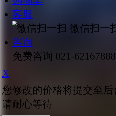
购物车
客服
微信扫一
咨询
免费咨询
021-62167888
X
您修改的价格将提交至后
请耐心等待