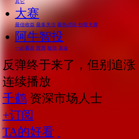
其它
大赛
最佳收益
最多关注
最热讨论
炒股大赛
阿牛智投
一起看盘
股票
板块
基金
反弹终于来了，但别追涨
连续播放
千鹤
资深市场人士
+订阅
TA的好看