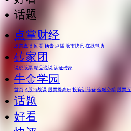
话题
点掌财经
股票直播
回看
预告
点播
股市快讯
在线帮助
砖家团
说说股票
精品说说
认证砖家
牛金学园
首页
A股特战课
股票提高班
投资训练营
金融必学
股票五
话题
好看