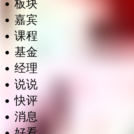
板块
嘉宾
课程
基金
经理
说说
快评
消息
好看