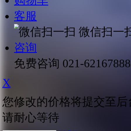
购物车
客服
微信扫一
咨询
免费咨询
021-62167888
X
您修改的价格将提交至后
请耐心等待