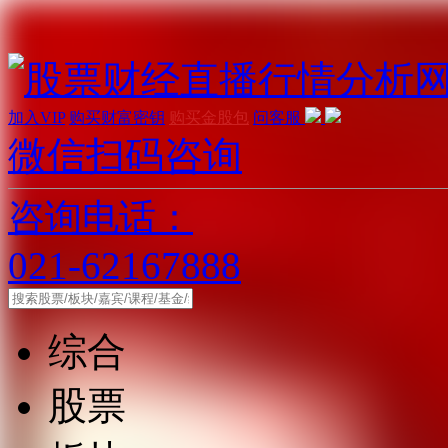
加入VIP
购买财富密钥
购买金股包
问客服
微信扫码咨询
咨询电话：
021-62167888
综合
股票