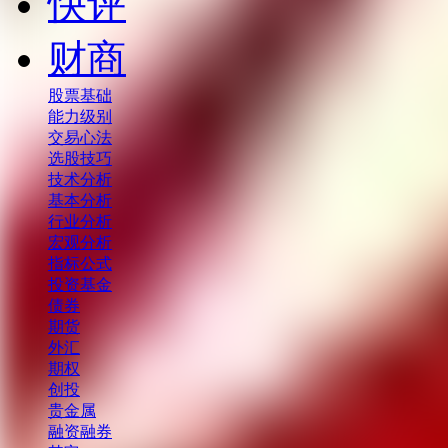
快评
财商
股票基础
能力级别
交易心法
选股技巧
技术分析
基本分析
行业分析
宏观分析
指标公式
投资基金
债券
期货
外汇
期权
创投
贵金属
融资融券