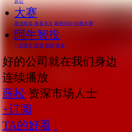
其它
大赛
最佳收益
最多关注
最热讨论
炒股大赛
阿牛智投
一起看盘
股票
板块
基金
好的公司就在我们身边
连续播放
薛松
资深市场人士
+订阅
TA的好看