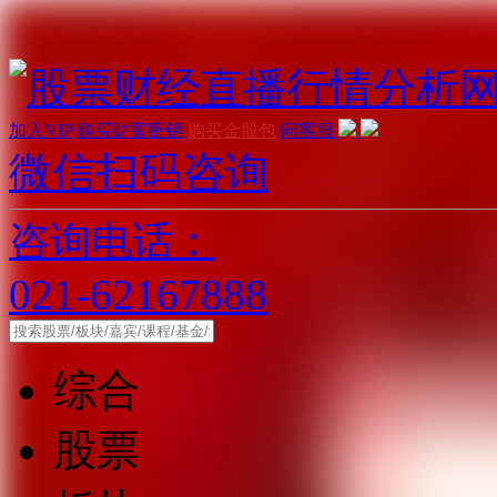
加入VIP
购买财富密钥
购买金股包
问客服
微信扫码咨询
咨询电话：
021-62167888
综合
股票