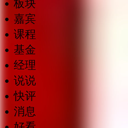
板块
嘉宾
课程
基金
经理
说说
快评
消息
好看