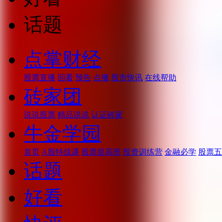
话题
点掌财经
股票直播
回看
预告
点播
股市快讯
在线帮助
砖家团
说说股票
精品说说
认证砖家
牛金学园
首页
A股特战课
股票提高班
投资训练营
金融必学
股票五
话题
好看