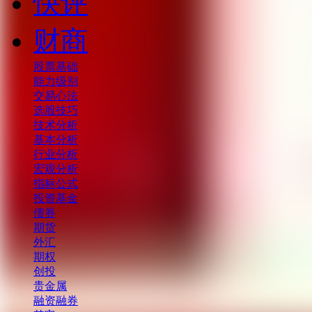
快评
财商
股票基础
能力级别
交易心法
选股技巧
技术分析
基本分析
行业分析
宏观分析
指标公式
投资基金
债券
期货
外汇
期权
创投
贵金属
融资融券