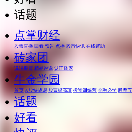
话题
点掌财经
股票直播
回看
预告
点播
股市快讯
在线帮助
砖家团
说说股票
精品说说
认证砖家
牛金学园
首页
A股特战课
股票提高班
投资训练营
金融必学
股票五
话题
好看