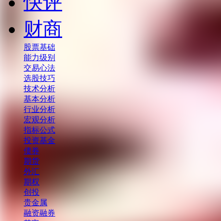
快评
财商
股票基础
能力级别
交易心法
选股技巧
技术分析
基本分析
行业分析
宏观分析
指标公式
投资基金
债券
期货
外汇
期权
创投
贵金属
融资融券