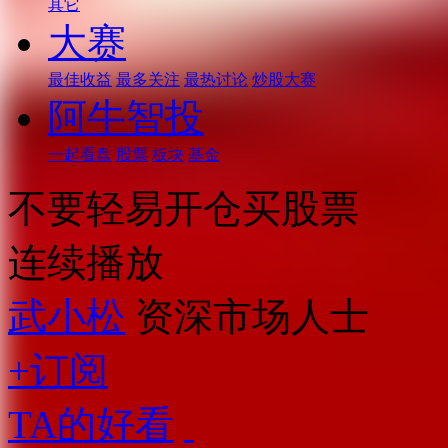
其它
大赛
最佳收益
最多关注
最热讨论
炒股大赛
阿牛智投
一起看盘
股票
板块
基金
不要轻易开仓买股票
连续播放
武小松
资深市场人士
+订阅
TA的好看