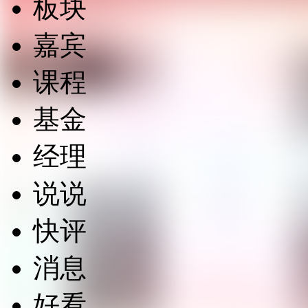
板块
嘉宾
课程
基金
经理
说说
快评
消息
好看