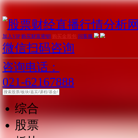
加入VIP
购买财富密钥
购买金股包
问客服
微信扫码咨询
咨询电话：
021-62167888
综合
股票