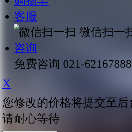
购物车
客服
微信扫一
咨询
免费咨询
021-62167888
X
您修改的价格将提交至后
请耐心等待