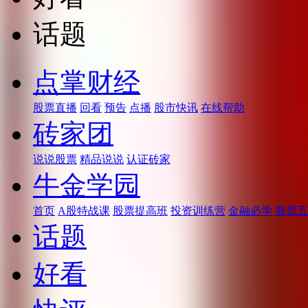
话题
点掌财经
股票直播
回看
预告
点播
股市快讯
在线帮助
砖家团
说说股票
精品说说
认证砖家
牛金学园
首页
A股特战课
股票提高班
投资训练营
金融必学
股票五
话题
好看