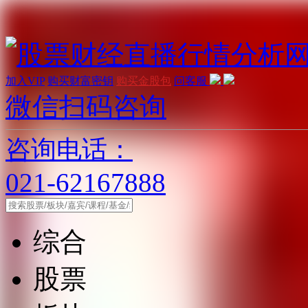
加入VIP
购买财富密钥
购买金股包
问客服
微信扫码咨询
咨询电话：
021-62167888
综合
股票