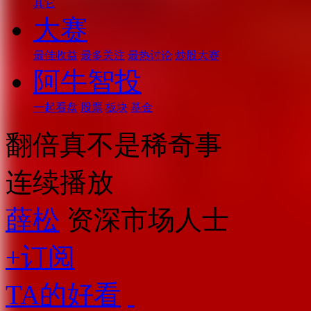
其它
大赛
最佳收益
最多关注
最热讨论
炒股大赛
阿牛智投
一起看盘
股票
板块
基金
翻倍真不是稀奇事
连续播放
薛松
资深市场人士
+订阅
TA的好看