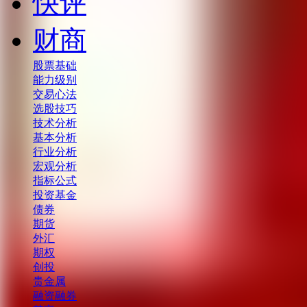
快评
财商
股票基础
能力级别
交易心法
选股技巧
技术分析
基本分析
行业分析
宏观分析
指标公式
投资基金
债券
期货
外汇
期权
创投
贵金属
融资融券