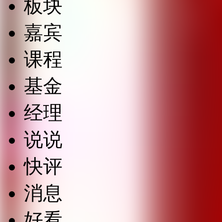
板块
嘉宾
课程
基金
经理
说说
快评
消息
好看