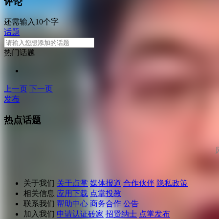
评论
还需输入10个字
话题
热门话题
上一页
下一页
发布
热点话题
关于我们
关于点掌
媒体报道
合作伙伴
隐私政策
相关信息
应用下载
点掌投教
联系我们
帮助中心
商务合作
公告
加入我们
申请认证砖家
招贤纳士
点掌发布