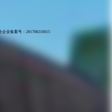
业备案号：201708210015
v