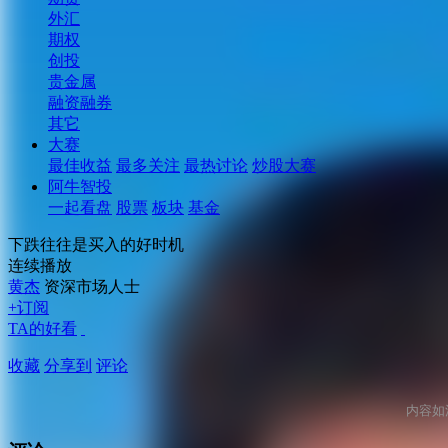
外汇
期权
创投
贵金属
融资融券
其它
大赛
最佳收益
最多关注
最热讨论
炒股大赛
阿牛智投
一起看盘
股票
板块
基金
下跌往往是买入的好时机
连续播放
黄杰
资深市场人士
+订阅
TA的好看
收藏
分享到
评论
内容如