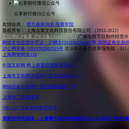
点掌财经微信公众号
友情链接：
股市最新消息
股票学院
版权所有：
上海点掌文化科技股份有限公司 （2012-2022）
互联网ICP备案 沪ICP备13044908号-1
广播电视节目制作经营许可
网络文化经营许可证：沪网文[2018]6619-427号
深圳证券交易
沪公网安备 31010702001519号
违法和不良信息举报热线：021-31
上海网警网络110
中国互联网
网上有害信息举报专区
上海市互联网
违法和不良信息举报中心
网络社会征信网
中国互联网诚信门户
上海市工商管理局
“962110”
反诈劝阻电话宣传
亲爱的市民朋友，上海警方反诈劝阻电话 962110 系专门