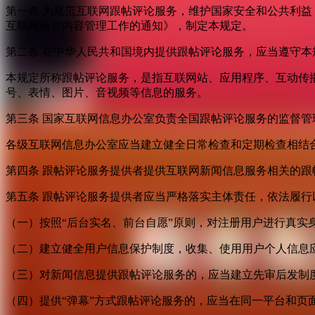
第一条 为规范互联网跟帖评论服务，维护国家安全和公共利
互联网信息内容管理工作的通知》，制定本规定。
第二条 在中华人民共和国境内提供跟帖评论服务，应当遵守本
本规定所称跟帖评论服务，是指互联网站、应用程序、互动传
号、表情、图片、音视频等信息的服务。
第三条 国家互联网信息办公室负责全国跟帖评论服务的监督
各级互联网信息办公室应当建立健全日常检查和定期检查相结
第四条 跟帖评论服务提供者提供互联网新闻信息服务相关的
第五条 跟帖评论服务提供者应当严格落实主体责任，依法履行
（一）按照“后台实名、前台自愿”原则，对注册用户进行真实
（二）建立健全用户信息保护制度，收集、使用用户个人信息
（三）对新闻信息提供跟帖评论服务的，应当建立先审后发制
（四）提供“弹幕”方式跟帖评论服务的，应当在同一平台和页