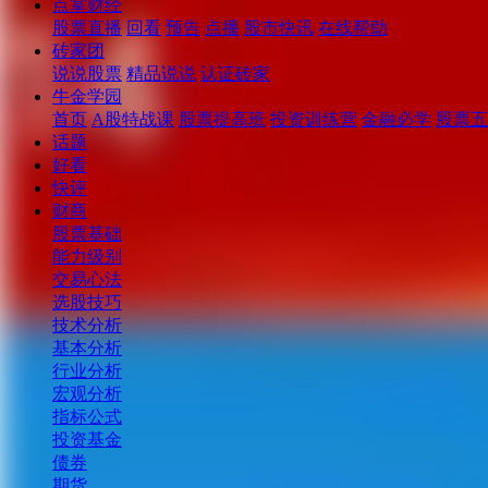
点掌财经
股票直播
回看
预告
点播
股市快讯
在线帮助
砖家团
说说股票
精品说说
认证砖家
牛金学园
首页
A股特战课
股票提高班
投资训练营
金融必学
股票五
话题
好看
快评
财商
股票基础
能力级别
交易心法
选股技巧
技术分析
基本分析
行业分析
宏观分析
指标公式
投资基金
债券
期货