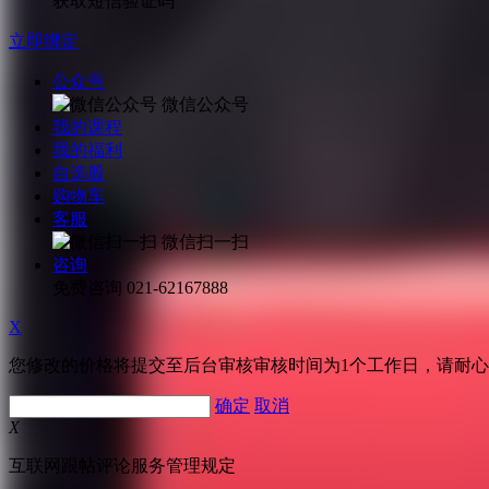
获取短信验证码
立即绑定
公众号
微信公众号
我的课程
我的福利
自选股
购物车
客服
微信扫一扫
咨询
免费咨询
021-62167888
X
您修改的价格将提交至后台审核审核时间为1个工作日，请耐
确定
取消
X
互联网跟帖评论服务管理规定