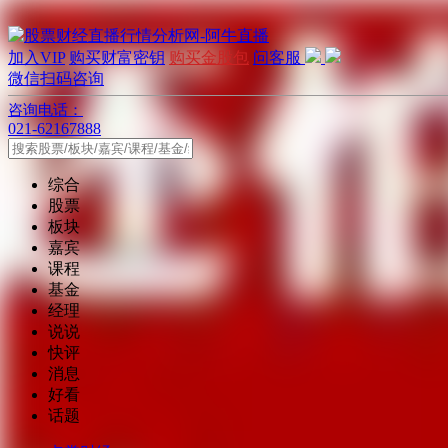
加入VIP
购买财富密钥
购买金股包
问客服
微信扫码咨询
咨询电话：
021-62167888
综合
股票
板块
嘉宾
课程
基金
经理
说说
快评
消息
好看
话题