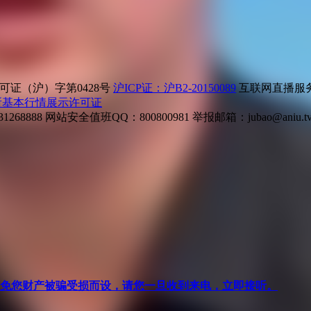
证（沪）字第0428号
沪ICP证：沪B2-20150089
互联网直播服务企
所基本行情展示许可证
268888
网站安全值班QQ：800800981
举报邮箱：
jubao@aniu.t
针对避免您财产被骗受损而设，请您一旦收到来电，立即接听。