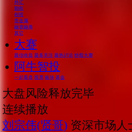
外汇
期权
创投
贵金属
融资融券
其它
大赛
最佳收益
最多关注
最热讨论
炒股大赛
阿牛智投
一起看盘
股票
板块
基金
大盘风险释放完毕
连续播放
刘宗伟(贤哥)
资深市场人