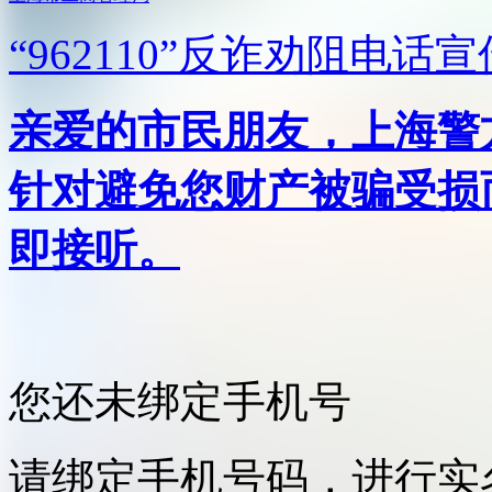
“962110”
反诈劝阻电话宣
亲爱的市民朋友，上海警方反
针对避免您财产被骗受损
即接听。
您还未绑定手机号
请绑定手机号码，进行实