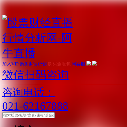
加入VIP
购买财富密钥
购买金股包
问客服
微信扫码咨询
咨询电话：
021-62167888