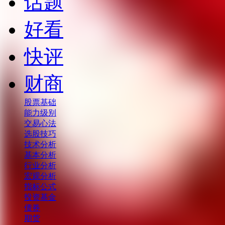
话题
好看
快评
财商
股票基础
能力级别
交易心法
选股技巧
技术分析
基本分析
行业分析
宏观分析
指标公式
投资基金
债券
期货