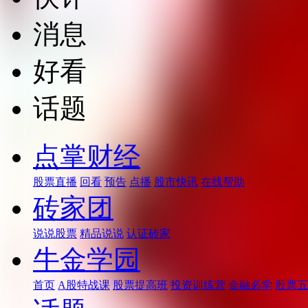
消息
好看
话题
点掌财经
股票直播
回看
预告
点播
股市快讯
在线帮助
砖家团
说说股票
精品说说
认证砖家
牛金学园
首页
A股特战课
股票提高班
投资训练营
金融必学
股票五