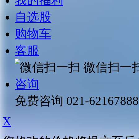
我的福利
自选股
购物车
客服
微信扫一
咨询
免费咨询
021-62167888
X