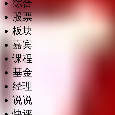
综合
股票
板块
嘉宾
课程
基金
经理
说说
快评