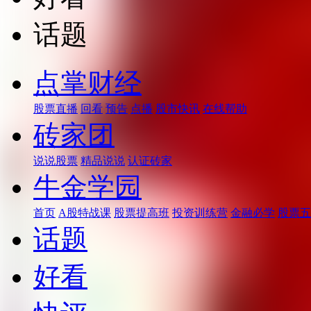
话题
点掌财经
股票直播
回看
预告
点播
股市快讯
在线帮助
砖家团
说说股票
精品说说
认证砖家
牛金学园
首页
A股特战课
股票提高班
投资训练营
金融必学
股票五
话题
好看