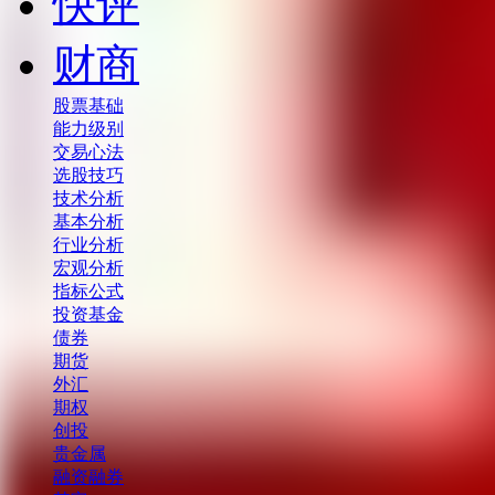
快评
财商
股票基础
能力级别
交易心法
选股技巧
技术分析
基本分析
行业分析
宏观分析
指标公式
投资基金
债券
期货
外汇
期权
创投
贵金属
融资融券