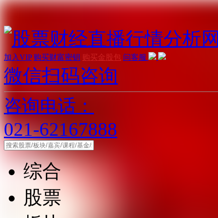
加入VIP
购买财富密钥
购买金股包
问客服
微信扫码咨询
咨询电话：
021-62167888
综合
股票