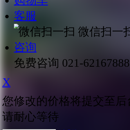
购物车
客服
微信扫一
咨询
免费咨询
021-62167888
X
您修改的价格将提交至后
请耐心等待