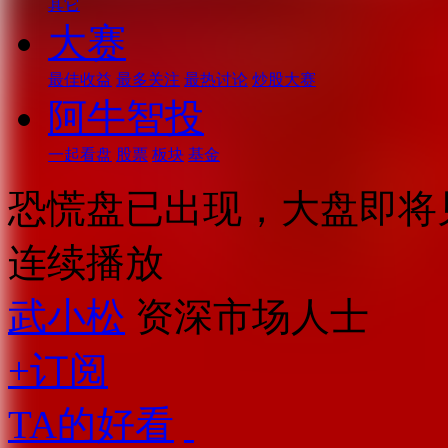
其它
大赛
最佳收益
最多关注
最热讨论
炒股大赛
阿牛智投
一起看盘
股票
板块
基金
恐慌盘已出现，大盘即将
连续播放
武小松
资深市场人士
+订阅
TA的好看