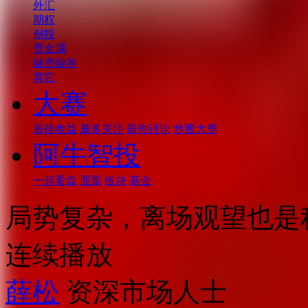
外汇
期权
创投
贵金属
融资融券
其它
大赛
最佳收益
最多关注
最热讨论
炒股大赛
阿牛智投
一起看盘
股票
板块
基金
局势复杂，离场观望也是
连续播放
薛松
资深市场人士