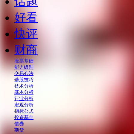
话题
好看
快评
财商
股票基础
能力级别
交易心法
选股技巧
技术分析
基本分析
行业分析
宏观分析
指标公式
投资基金
债券
期货