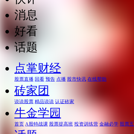
消息
好看
话题
点掌财经
股票直播
回看
预告
点播
股市快讯
在线帮助
砖家团
说说股票
精品说说
认证砖家
牛金学园
首页
A股特战课
股票提高班
投资训练营
金融必学
股票五