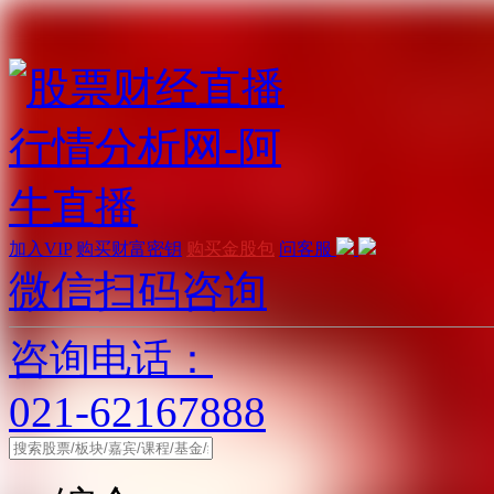
加入VIP
购买财富密钥
购买金股包
问客服
微信扫码咨询
咨询电话：
021-62167888