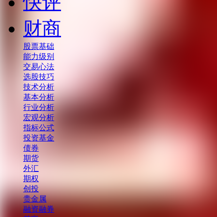
快评
财商
股票基础
能力级别
交易心法
选股技巧
技术分析
基本分析
行业分析
宏观分析
指标公式
投资基金
债券
期货
外汇
期权
创投
贵金属
融资融券