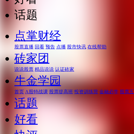
话题
点掌财经
股票直播
回看
预告
点播
股市快讯
在线帮助
砖家团
说说股票
精品说说
认证砖家
牛金学园
首页
A股特战课
股票提高班
投资训练营
金融必学
股票五
话题
好看