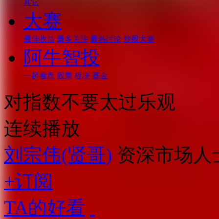
其它
大赛
最佳收益
最多关注
最热讨论
炒股大赛
阿牛智投
一起看盘
股票
板块
基金
对指数不要太过乐观
连续播放
刘宗伟(贤哥)
资深市场人
+订阅
TA的好看