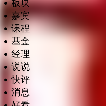
板块
嘉宾
课程
基金
经理
说说
快评
消息
好看