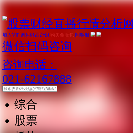
加入VIP
购买财富密钥
购买金股包
问客服
微信扫码咨询
咨询电话：
021-62167888
综合
股票