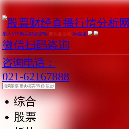
加入VIP
购买财富密钥
购买金股包
问客服
微信扫码咨询
咨询电话：
021-62167888
综合
股票