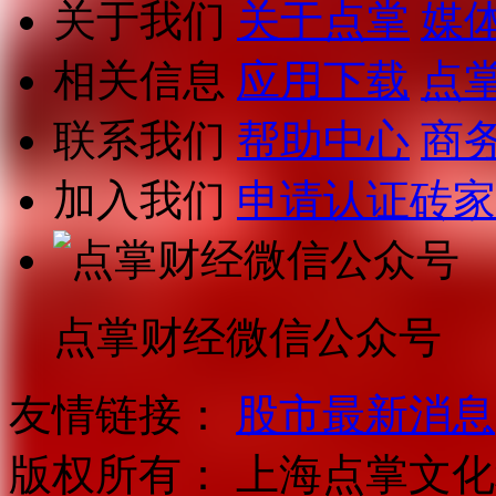
关于我们
关于点掌
媒
相关信息
应用下载
点
联系我们
帮助中心
商
加入我们
申请认证砖家
点掌财经微信公众号
友情链接：
股市最新消息
版权所有：
上海点掌文化科