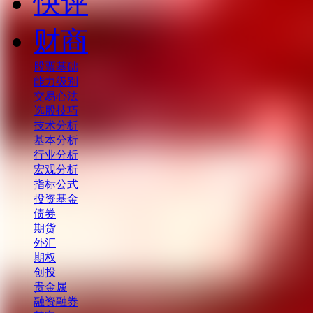
快评
财商
股票基础
能力级别
交易心法
选股技巧
技术分析
基本分析
行业分析
宏观分析
指标公式
投资基金
债券
期货
外汇
期权
创投
贵金属
融资融券