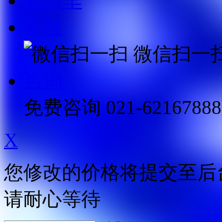
购物车
客服
微信扫一
咨询
免费咨询
021-62167888
X
您修改的价格将提交至后
请耐心等待