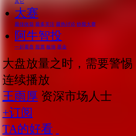
其它
大赛
最佳收益
最多关注
最热讨论
炒股大赛
阿牛智投
一起看盘
股票
板块
基金
大盘放量之时，需要警惕
连续播放
王雨厚
资深市场人士
+订阅
TA的好看