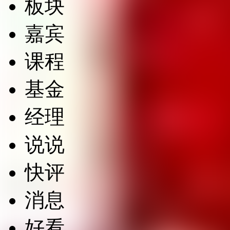
板块
嘉宾
课程
基金
经理
说说
快评
消息
好看