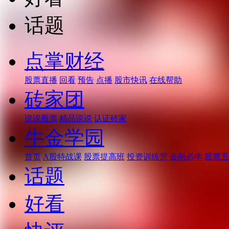
话题
点掌财经
股票直播
回看
预告
点播
股市快讯
在线帮助
砖家团
说说股票
精品说说
认证砖家
牛金学园
首页
A股特战课
股票提高班
投资训练营
金融必学
股票五
话题
好看