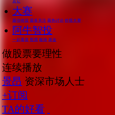
其它
大赛
最佳收益
最多关注
最热讨论
炒股大赛
阿牛智投
一起看盘
股票
板块
基金
做股票要理性
连续播放
景昂
资深市场人士
+订阅
TA的好看