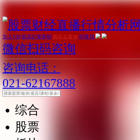
加入VIP
购买财富密钥
购买金股包
问客服
微信扫码咨询
咨询电话：
021-62167888
综合
股票