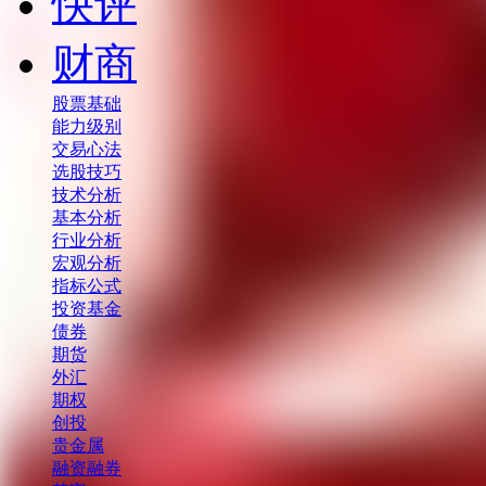
快评
财商
股票基础
能力级别
交易心法
选股技巧
技术分析
基本分析
行业分析
宏观分析
指标公式
投资基金
债券
期货
外汇
期权
创投
贵金属
融资融券