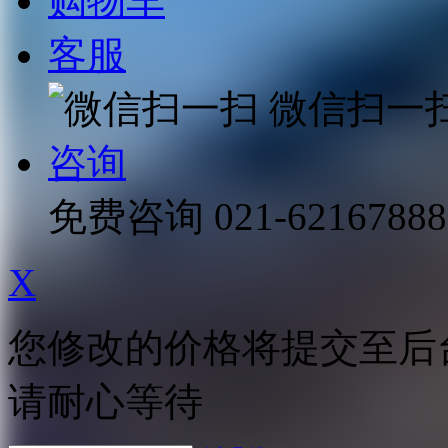
购物车
客服
微信扫一
咨询
免费咨询
021-62167888
X
您修改的价格将提交至后
请耐心等待