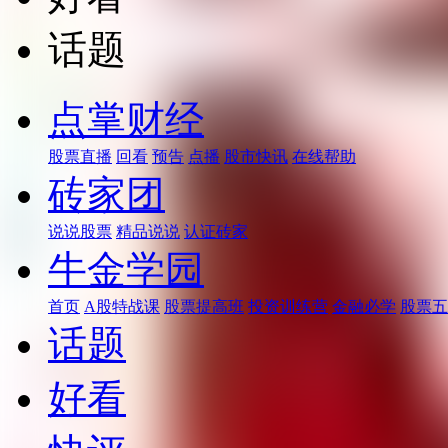
话题
点掌财经
股票直播
回看
预告
点播
股市快讯
在线帮助
砖家团
说说股票
精品说说
认证砖家
牛金学园
首页
A股特战课
股票提高班
投资训练营
金融必学
股票五
话题
好看