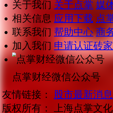
关于我们
关于点掌
媒
相关信息
应用下载
点
联系我们
帮助中心
商
加入我们
申请认证砖家
点掌财经微信公众号
友情链接：
股市最新消息
版权所有：
上海点掌文化科