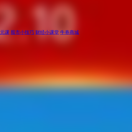
元课
股市小技巧
财经小课堂
牛券商城