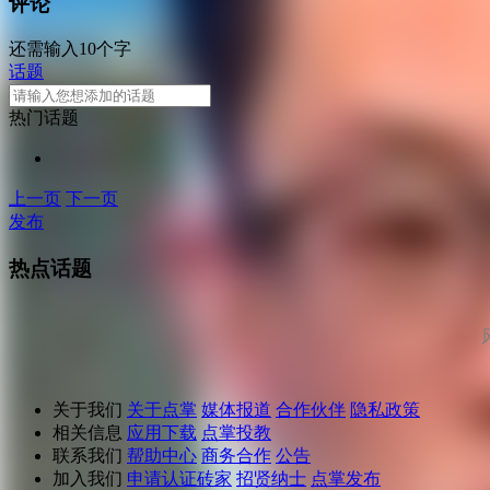
评论
还需输入10个字
话题
热门话题
上一页
下一页
发布
热点话题
关于我们
关于点掌
媒体报道
合作伙伴
隐私政策
相关信息
应用下载
点掌投教
联系我们
帮助中心
商务合作
公告
加入我们
申请认证砖家
招贤纳士
点掌发布