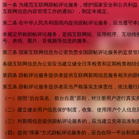
第一条 为规范互联网跟帖评论服务，维护国家安全和公共利
互联网信息内容管理工作的通知》，制定本规定。
第二条 在中华人民共和国境内提供跟帖评论服务，应当遵守本
本规定所称跟帖评论服务，是指互联网站、应用程序、互动传
号、表情、图片、音视频等信息的服务。
第三条 国家互联网信息办公室负责全国跟帖评论服务的监督
各级互联网信息办公室应当建立健全日常检查和定期检查相结
第四条 跟帖评论服务提供者提供互联网新闻信息服务相关的
第五条 跟帖评论服务提供者应当严格落实主体责任，依法履行
（一）按照“后台实名、前台自愿”原则，对注册用户进行真实
（二）建立健全用户信息保护制度，收集、使用用户个人信息
（三）对新闻信息提供跟帖评论服务的，应当建立先审后发制
（四）提供“弹幕”方式跟帖评论服务的，应当在同一平台和页