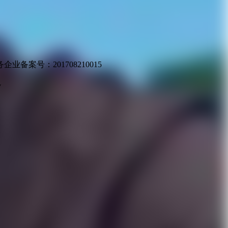
业备案号：201708210015
v