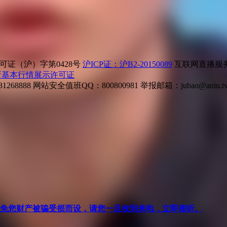
证（沪）字第0428号
沪ICP证：沪B2-20150089
互联网直播服务企
所基本行情展示许可证
268888
网站安全值班QQ：800800981
举报邮箱：
jubao@aniu.t
针对避免您财产被骗受损而设，请您一旦收到来电，立即接听。