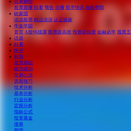
点掌财经
股票直播
回看
预告
点播
股市快讯
在线帮助
砖家团
说说股票
精品说说
认证砖家
牛金学园
首页
A股特战课
股票提高班
投资训练营
金融必学
股票五
话题
好看
快评
财商
股票基础
能力级别
交易心法
选股技巧
技术分析
基本分析
行业分析
宏观分析
指标公式
投资基金
债券
期货