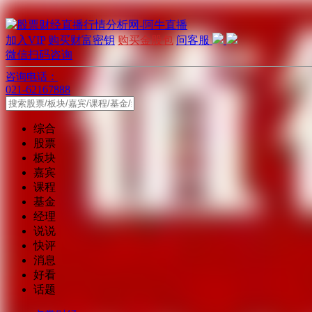
加入VIP
购买财富密钥
购买金股包
问客服
微信扫码咨询
咨询电话：
021-62167888
综合
股票
板块
嘉宾
课程
基金
经理
说说
快评
消息
好看
话题