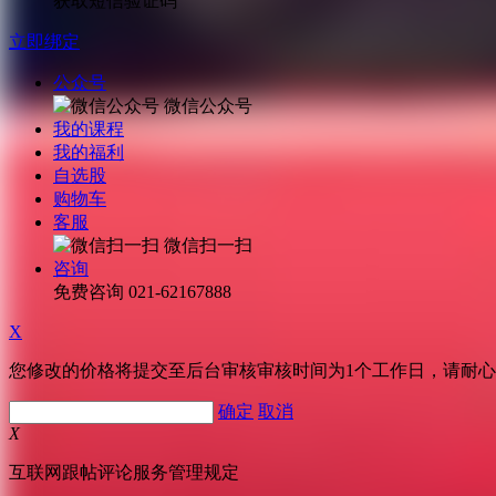
获取短信验证码
立即绑定
公众号
微信公众号
我的课程
我的福利
自选股
购物车
客服
微信扫一扫
咨询
免费咨询
021-62167888
X
您修改的价格将提交至后台审核审核时间为1个工作日，请耐
确定
取消
X
互联网跟帖评论服务管理规定