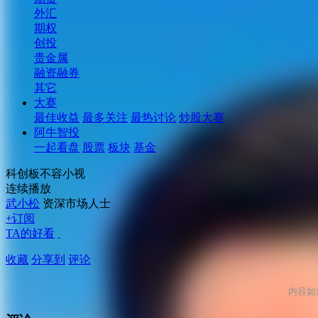
外汇
期权
创投
贵金属
融资融券
其它
大赛
最佳收益
最多关注
最热讨论
炒股大赛
阿牛智投
一起看盘
股票
板块
基金
科创板不容小视
连续播放
武小松
资深市场人士
+订阅
TA的好看
收藏
分享到
评论
内容如