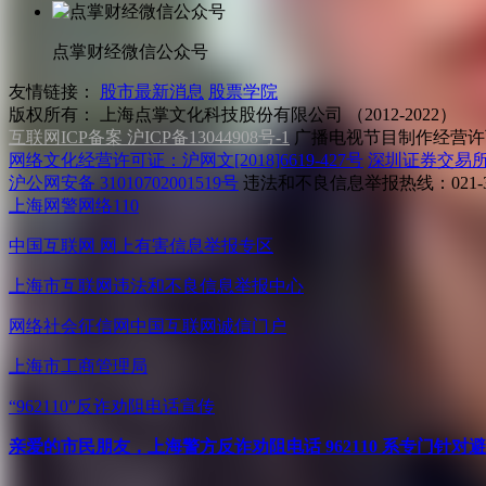
点掌财经微信公众号
友情链接：
股市最新消息
股票学院
版权所有：
上海点掌文化科技股份有限公司 （2012-2022）
互联网ICP备案 沪ICP备13044908号-1
广播电视节目制作经营许可
网络文化经营许可证：沪网文[2018]6619-427号
深圳证券交易
沪公网安备 31010702001519号
违法和不良信息举报热线：021-31
上海网警网络110
中国互联网
网上有害信息举报专区
上海市互联网
违法和不良信息举报中心
网络社会征信网
中国互联网诚信门户
上海市工商管理局
“962110”
反诈劝阻电话宣传
亲爱的市民朋友，上海警方反诈劝阻电话 962110 系专门