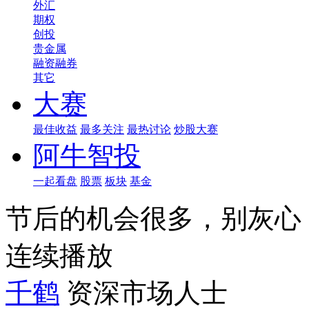
外汇
期权
创投
贵金属
融资融券
其它
大赛
最佳收益
最多关注
最热讨论
炒股大赛
阿牛智投
一起看盘
股票
板块
基金
节后的机会很多，别灰心
连续播放
千鹤
资深市场人士