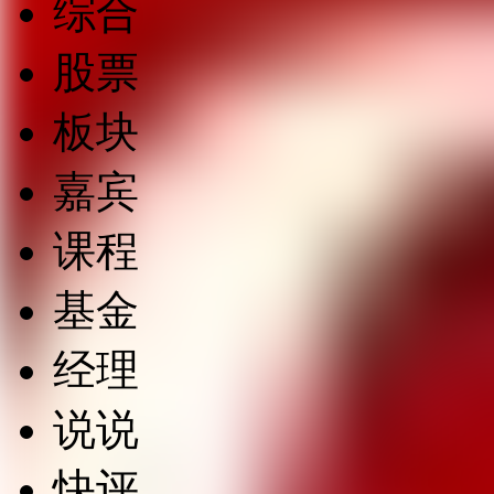
综合
股票
板块
嘉宾
课程
基金
经理
说说
快评