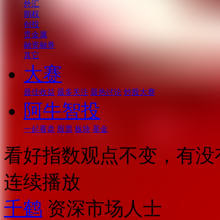
外汇
期权
创投
贵金属
融资融券
其它
大赛
最佳收益
最多关注
最热讨论
炒股大赛
阿牛智投
一起看盘
股票
板块
基金
看好指数观点不变，有没
连续播放
千鹤
资深市场人士