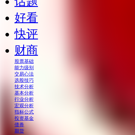
话题
好看
快评
财商
股票基础
能力级别
交易心法
选股技巧
技术分析
基本分析
行业分析
宏观分析
指标公式
投资基金
债券
期货