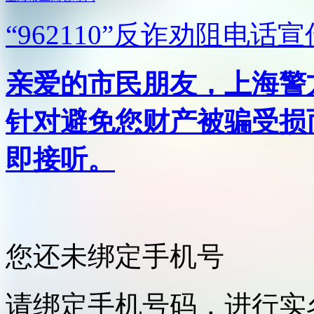
“962110”
反诈劝阻电话宣
亲爱的市民朋友，上海警方反
针对避免您财产被骗受损
即接听。
您还未绑定手机号
请绑定手机号码，进行实