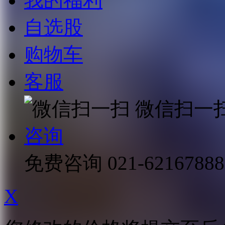
我的福利
自选股
购物车
客服
微信扫一
咨询
免费咨询
021-62167888
X