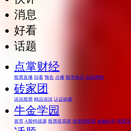
消息
好看
话题
点掌财经
股票直播
回看
预告
点播
股市快讯
在线帮助
砖家团
说说股票
精品说说
认证砖家
牛金学园
首页
A股特战课
股票提高班
投资训练营
金融必学
股票五