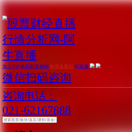
加入VIP
购买财富密钥
购买金股包
问客服
微信扫码咨询
咨询电话：
021-62167888