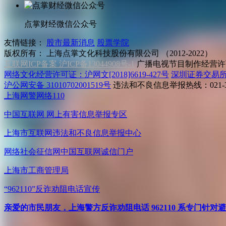
点掌财经微信公众号
友情链接：
股市最新消息
股票学院
版权所有：
上海点掌文化科技股份有限公司 （2012-2022）
互联网ICP备案 沪ICP备13044908号-1
广播电视节目制作经营许可
网络文化经营许可证：沪网文[2018]6619-427号
深圳证券交易
沪公网安备 31010702001519号
违法和不良信息举报热线：021-31
上海网警网络110
中国互联网
网上有害信息举报专区
上海市互联网
违法和不良信息举报中心
网络社会征信网
中国互联网诚信门户
上海市工商管理局
“962110”
反诈劝阻电话宣传
亲爱的市民朋友，上海警方反诈劝阻电话 962110 系专门