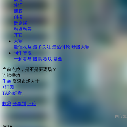
外汇
期权
创投
贵金属
融资融券
其它
大赛
最佳收益
最多关注
最热讨论
炒股大赛
阿牛智投
一起看盘
股票
板块
基金
当前点位，是不是要离场？
连续播放
千鹤
资深市场人士
+订阅
TA的好看
收藏
分享到
评论
内容如