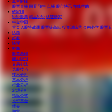
点掌财经
股票直播
回看
预告
点播
股市快讯
在线帮助
砖家团
说说股票
精品说说
认证砖家
牛金学园
首页
A股特战课
股票提高班
投资训练营
金融必学
股票五
话题
好看
快评
财商
股票基础
能力级别
交易心法
选股技巧
技术分析
基本分析
行业分析
宏观分析
指标公式
投资基金
债券
期货