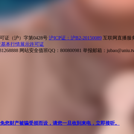
证（沪）字第0428号
沪ICP证：沪B2-20150089
互联网直播服务企
所基本行情展示许可证
268888
网站安全值班QQ：800800981
举报邮箱：
jubao@aniu.t
针对避免您财产被骗受损而设，请您一旦收到来电，立即接听。