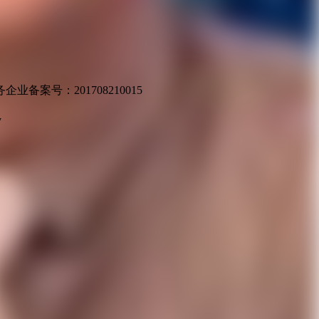
业备案号：201708210015
v