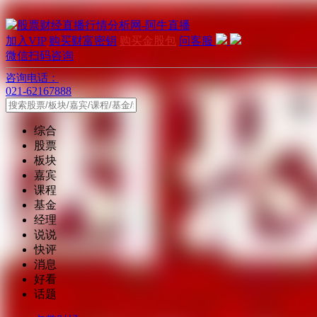
加入VIP
购买财富密钥
购买金股包
问客服
微信扫码咨询
咨询电话：
021-62167888
综合
股票
板块
嘉宾
课程
基金
经理
说说
快评
消息
好看
话题