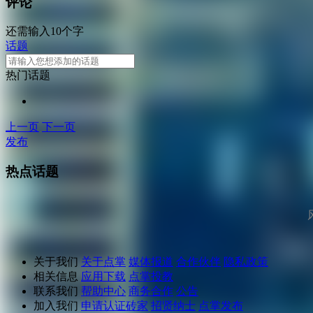
评论
还需输入10个字
话题
热门话题
上一页
下一页
发布
热点话题
关于我们
关于点掌
媒体报道
合作伙伴
隐私政策
相关信息
应用下载
点掌投教
联系我们
帮助中心
商务合作
公告
加入我们
申请认证砖家
招贤纳士
点掌发布