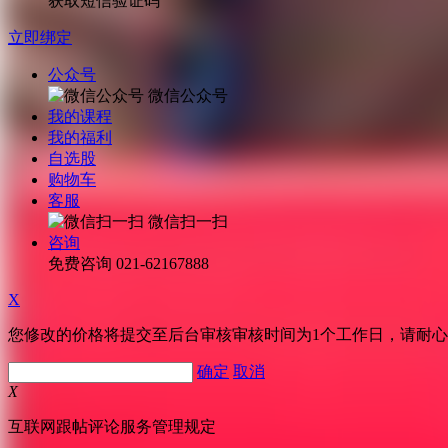
获取短信验证码
立即绑定
公众号
微信公众号
我的课程
我的福利
自选股
购物车
客服
微信扫一扫
咨询
免费咨询
021-62167888
X
您修改的价格将提交至后台审核审核时间为1个工作日，请耐
确定
取消
X
互联网跟帖评论服务管理规定