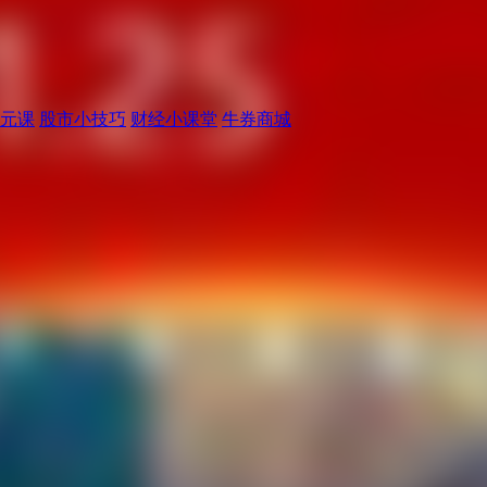
元课
股市小技巧
财经小课堂
牛券商城