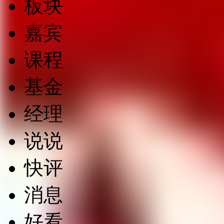
板块
嘉宾
课程
基金
经理
说说
快评
消息
好看