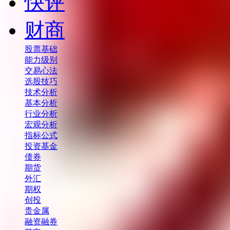
快评
财商
股票基础
能力级别
交易心法
选股技巧
技术分析
基本分析
行业分析
宏观分析
指标公式
投资基金
债券
期货
外汇
期权
创投
贵金属
融资融券