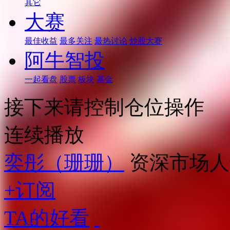
其它
大赛
最佳收益
最多关注
最热讨论
炒股大赛
阿牛智投
一起看盘
股票
板块
基金
接下来请控制仓位操作
连续播放
奕彤（珊珊）
资深市场人
+订阅
TA的好看