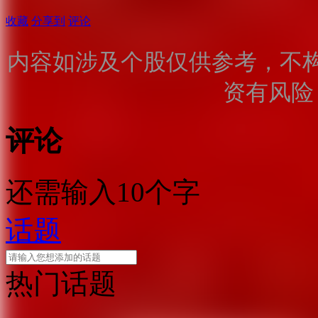
收藏
分享到
评论
内容如涉及个股仅供参考，不
资有风险
评论
还需输入10个字
话题
热门话题