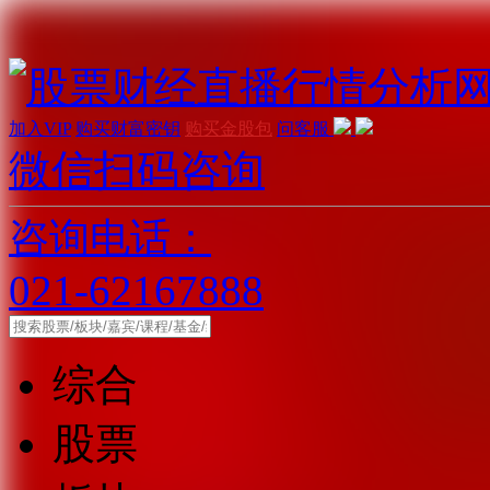
加入VIP
购买财富密钥
购买金股包
问客服
微信扫码咨询
咨询电话：
021-62167888
综合
股票