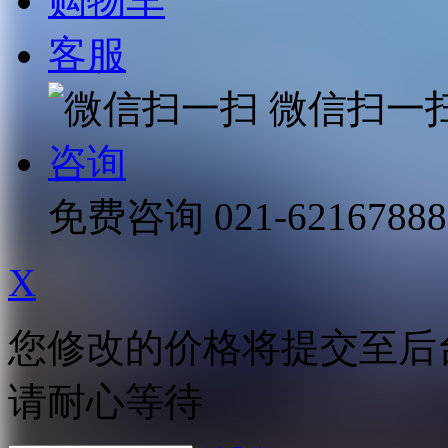
购物车
客服
微信扫一
咨询
免费咨询
021-62167888
X
您修改的价格将提交至后
请耐心等待