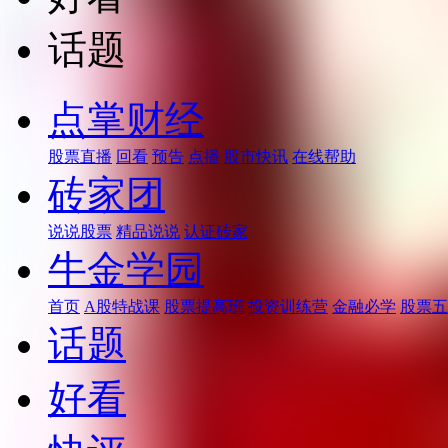
话题
点掌财经
股票直播
回看
预告
点播
股市快讯
在线帮助
砖家团
说说股票
精品说说
认证砖家
牛金学园
首页
A股特战课
股票提高班
投资训练营
金融必学
股票五
话题
好看